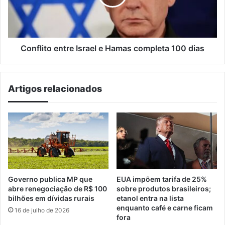
completa
100
dias
Conflito entre Israel e Hamas completa 100 dias
Artigos relacionados
Governo publica MP que
EUA impõem tarifa de 25%
abre renegociação de R$ 100
sobre produtos brasileiros;
bilhões em dívidas rurais
etanol entra na lista
enquanto café e carne ficam
16 de julho de 2026
fora