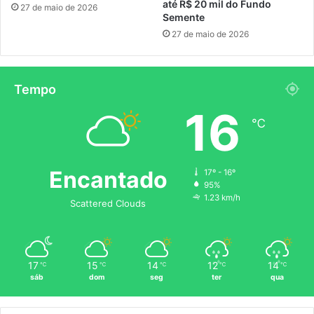
até R$ 20 mil do Fundo
27 de maio de 2026
Semente
27 de maio de 2026
Tempo
16
℃
Encantado
17º - 16º
95%
1.23 km/h
Scattered Clouds
17
15
14
12
14
℃
℃
℃
℃
℃
sáb
dom
seg
ter
qua