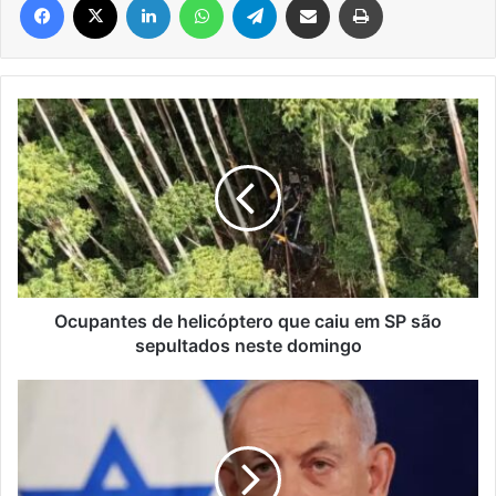
Ocupantes
de
helicóptero
que
caiu
em
SP
são
sepultados
neste
Ocupantes de helicóptero que caiu em SP são
domingo
sepultados neste domingo
Conflito
entre
Israel
e
Hamas