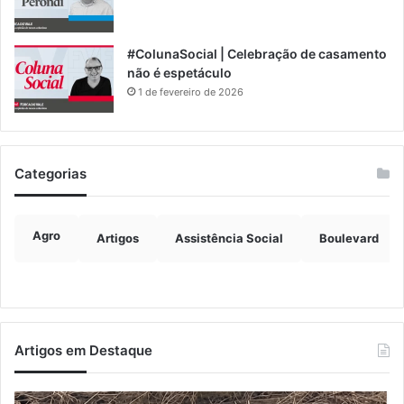
#ColunaSocial | Celebração de casamento
não é espetáculo
1 de fevereiro de 2026
Categorias
Agro
Artigos
Assistência Social
Boulevard
Artigos em Destaque
Turisvales
Im