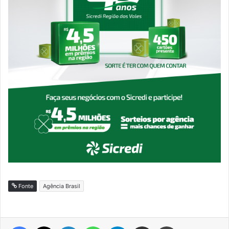
Fonte
Agência Brasil
Facebook
X
Linkedin
WhatsApp
Telegram
Compartilhar via e-mail
Imprimir