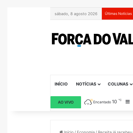
sábado, 8 agosto 2026
Últimas Notícias
INÍCIO
NOTÍCIAS
COLUNAS
℃
10
B
AO VIVO
Encantado
Início
/
Economia
/
Receita já recebeu