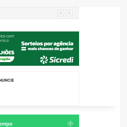
utenção
NUNCIE
empo