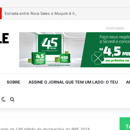
Estrada entre Roca Sales e Muçum é liberada após serviços de man
Publicidade
SOBRE
ASSINE O JORNAL QUE TEM UM LADO: O TEU
A
arra Lateral
Switch skin
Procurar por
T
 mais de 1,86 milhão de declarações do IRPF 2024