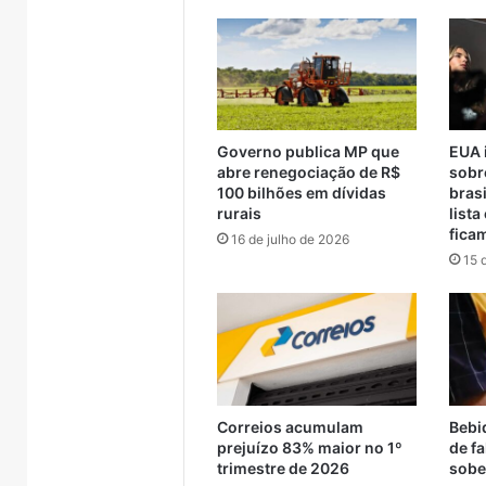
 Muçum
trade turístico
Brasil
supera
metade
das
compras
externas
do
Brasil
Governo publica MP que
EUA 
abre renegociação de R$
sobr
100 bilhões em dívidas
brasi
rurais
lista
fica
16 de julho de 2026
15 
Correios acumulam
Bebi
prejuízo 83% maior no 1º
de fa
trimestre de 2026
sobe