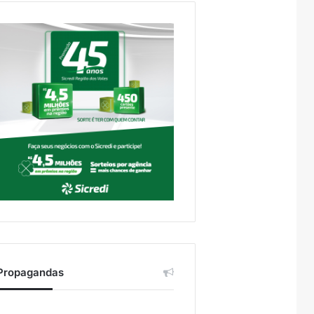
Propagandas