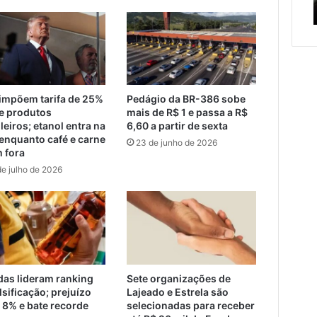
serviços de manutenção
serviços
c
de
manutenção
impõem tarifa de 25%
Pedágio da BR-386 sobe
e produtos
mais de R$ 1 e passa a R$
leiros; etanol entra na
6,60 a partir de sexta
 enquanto café e carne
23 de junho de 2026
m fora
de julho de 2026
das lideram ranking
Sete organizações de
lsificação; prejuízo
Lajeado e Estrela são
 8% e bate recorde
selecionadas para receber