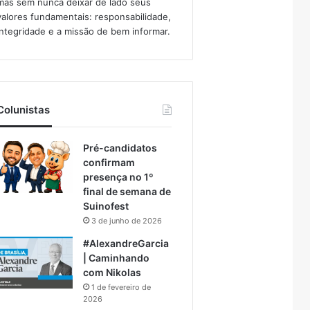
mas sem nunca deixar de lado seus
valores fundamentais: responsabilidade,
integridade e a missão de bem informar.​
Colunistas
Pré-candidatos
confirmam
presença no 1º
final de semana de
Suinofest
3 de junho de 2026
#AlexandreGarcia
| Caminhando
com Nikolas
1 de fevereiro de
2026