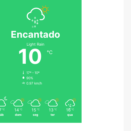
Encantado
Light Rain
10
℃
17º - 10º
90%
0.97 km/h
7
14
15
13
16
℃
℃
℃
℃
℃
áb
dom
seg
ter
qua