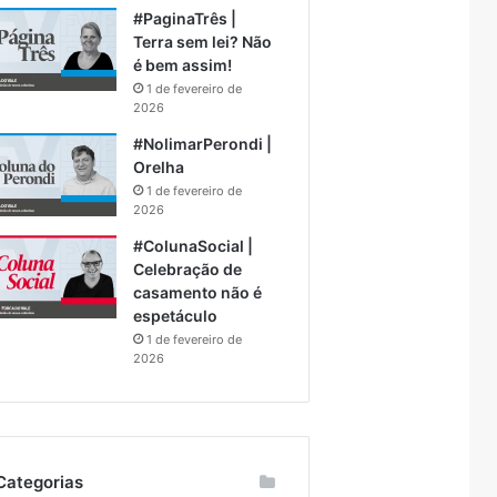
#PaginaTrês |
Terra sem lei? Não
é bem assim!
1 de fevereiro de
2026
#NolimarPerondi |
Orelha
1 de fevereiro de
2026
#ColunaSocial |
Celebração de
casamento não é
espetáculo
1 de fevereiro de
2026
Categorias