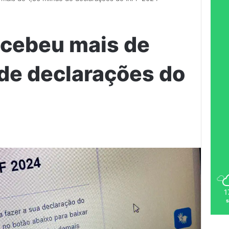
recebeu mais de
 de declarações do
1
s