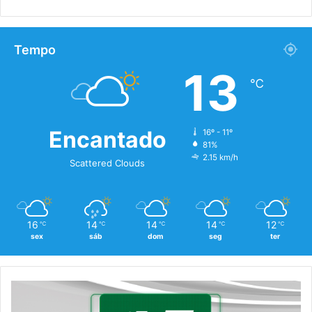
Tempo
13
℃
Encantado
16º - 11º
81%
2.15 km/h
Scattered Clouds
16
14
14
14
12
℃
℃
℃
℃
℃
sex
sáb
dom
seg
ter