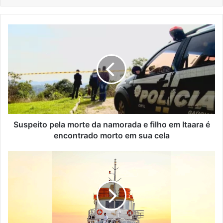
Suspeito
pela
morte
da
namorada
e
filho
em
Itaara
é
Suspeito pela morte da namorada e filho em Itaara é
encontrado
encontrado morto em sua cela
morto
em
Barco
sua
Cisne
cela
Branco
navegará
pelo
Rio
Taquari