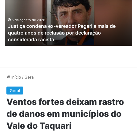
vereador
ra
Pegari
de
a
da
mais
e
6 de agosto de 2026
Justiça condena ex-vereador Pegari a mais de
de
mu
quatro anos de reclusão por declaração
quatro
do
considerada racista
anos
Va
de
do
reclusão
Ta
por
declaração
considerada
racista