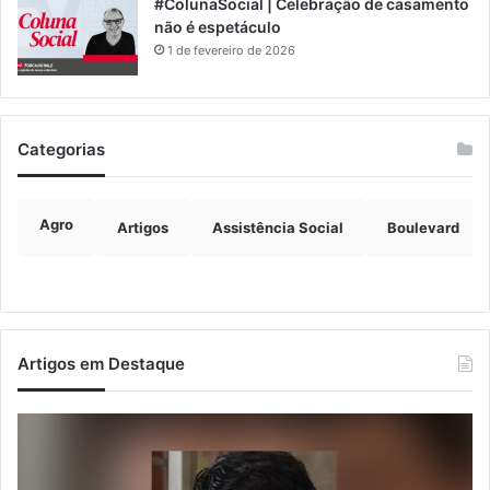
#ColunaSocial | Celebração de casamento
não é espetáculo
1 de fevereiro de 2026
Categorias
Agro
Artigos
Assistência Social
Boulevard
Artigos em Destaque
Justiça
Ve
condena
fo
ex-
de