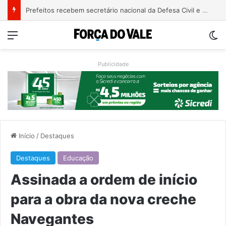
Justiça condena ex-vereador Pegari a mais de quatro anos de reclusão por declaração considerada racista
Menu
Sw
Publicidade
Início
/
Destaques
Destaques
Educação
Assinada a ordem de início
para a obra da nova creche
Navegantes