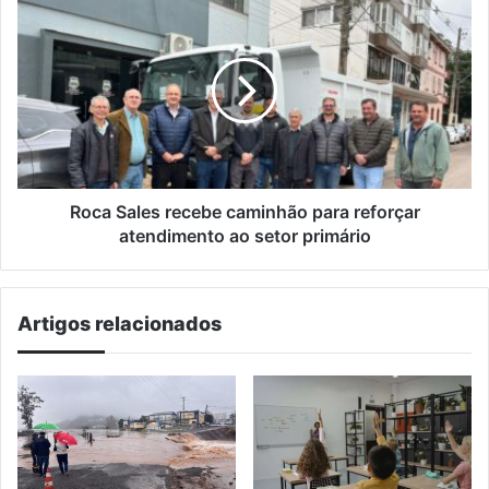
e
Roca
Colinas
Sales
recebe
caminhão
para
reforçar
atendimento
ao
setor
primário
Roca Sales recebe caminhão para reforçar
atendimento ao setor primário
Artigos relacionados