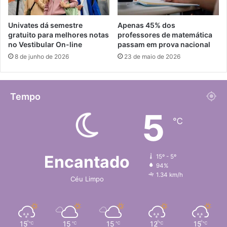
Univates dá semestre
Apenas 45% dos
gratuito para melhores notas
professores de matemática
no Vestibular On-line
passam em prova nacional
8 de junho de 2026
23 de maio de 2026
Tempo
5
℃
Encantado
15º - 5º
94%
1.34 km/h
Céu Limpo
15
15
15
12
15
℃
℃
℃
℃
℃