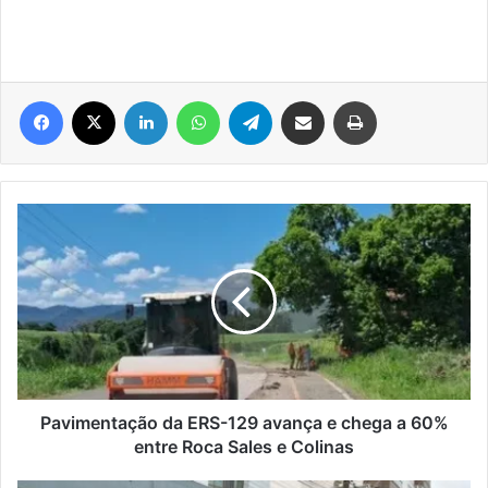
Facebook
X
Linkedin
WhatsApp
Telegram
Compartilhar via e-mail
Imprimir
Pavimentação
da
ERS-
129
avança
e
chega
a
60%
entre
Pavimentação da ERS-129 avança e chega a 60%
Roca
entre Roca Sales e Colinas
Sales