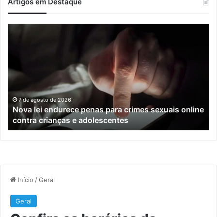
Artigos em Destaque
Nova
Co
lei
os
endurece
ho
penas
da
para
tr
crimes
de
sexuais
ba
online
en
7 de agosto de 2026
Nova lei endurece penas para crimes sexuais online
contra
En
contra crianças e adolescentes
crianças
e
e
M
adolescentes