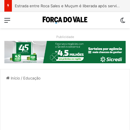
Estrada entre Roca Sales e Muçum é liberada após serviços de manutenção
Menu
Sw
Publicidade
Início
/
Educação