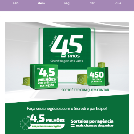
sáb
dom
seg
ter
qua