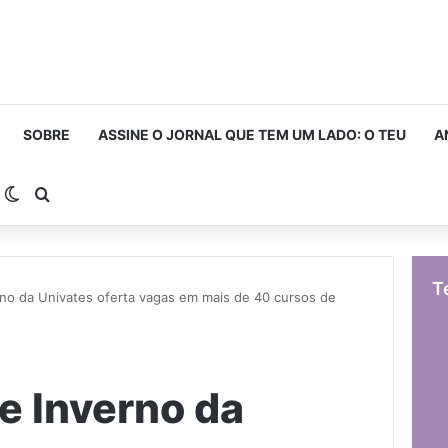
SOBRE
ASSINE O JORNAL QUE TEM UM LADO: O TEU
A
arra Lateral
Switch skin
Procurar por
T
rno da Univates oferta vagas em mais de 40 cursos de
e Inverno da