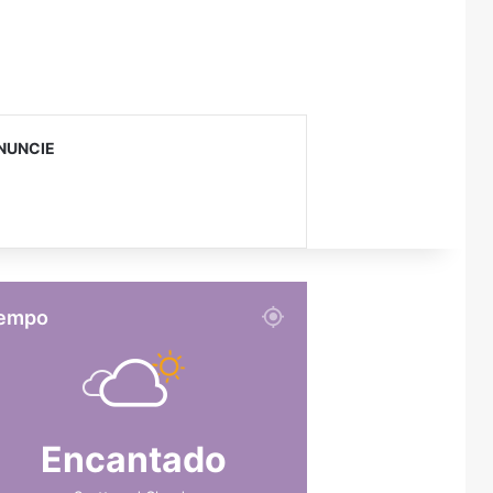
NUNCIE
empo
Encantado