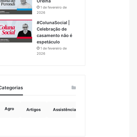
Orelha
1 de fevereiro de
2026
#ColunaSocial |
Celebração de
casamento não é
espetáculo
1 de fevereiro de
2026
Categorias
Agro
Artigos
Assistência Social
Boulevard
B