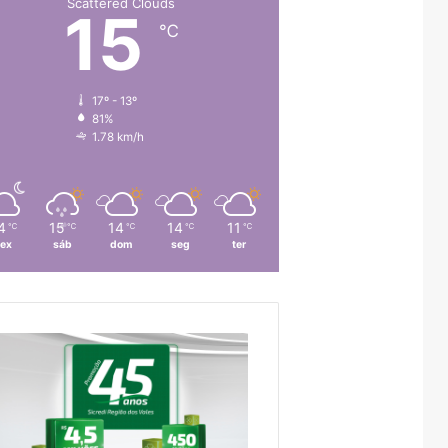
Scattered Clouds
15
℃
17º - 13º
81%
1.78 km/h
4
15
14
14
11
℃
℃
℃
℃
℃
sex
sáb
dom
seg
ter