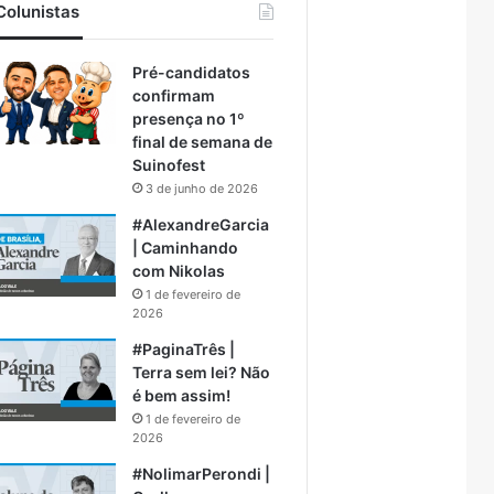
Colunistas
Pré-candidatos
confirmam
presença no 1º
final de semana de
Suinofest
3 de junho de 2026
#AlexandreGarcia
| Caminhando
com Nikolas
1 de fevereiro de
2026
#PaginaTrês |
Terra sem lei? Não
é bem assim!
1 de fevereiro de
2026
#NolimarPerondi |