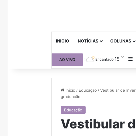
INÍCIO
NOTÍCIAS
COLUNAS
℃
15
B
AO VIVO
Encantado
Início
/
Educação
/
Vestibular de Inve
graduação
Educação
Vestibular d