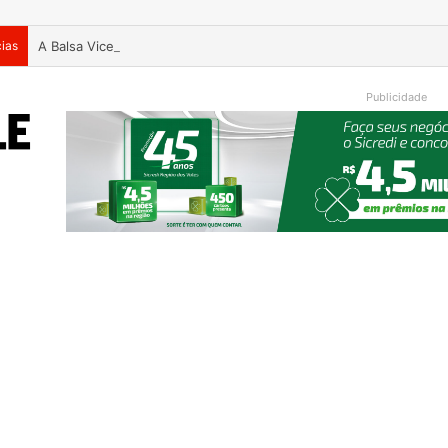
cias
A Balsa Vicentina do Rio Guaporé
Publicidade