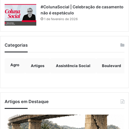
#ColunaSocial | Celebração de casamento
não é espetáculo
1 de fevereiro de 2026
Categorias
Agro
Artigos
Assistência Social
Boulevard
Artigos em Destaque
A
Im
Balsa
de