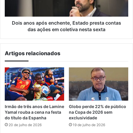
contas
das
ações
em
Dois anos após enchente, Estado presta contas
coletiva
das ações em coletiva nesta sexta
nesta
sexta
Artigos relacionados
Irmão de três anos de Lamine
Globo perde 22% de público
Yamal rouba a cena na festa
na Copa de 2026 sem
do título da Espanha
exclusividade
20 de julho de 2026
19 de julho de 2026