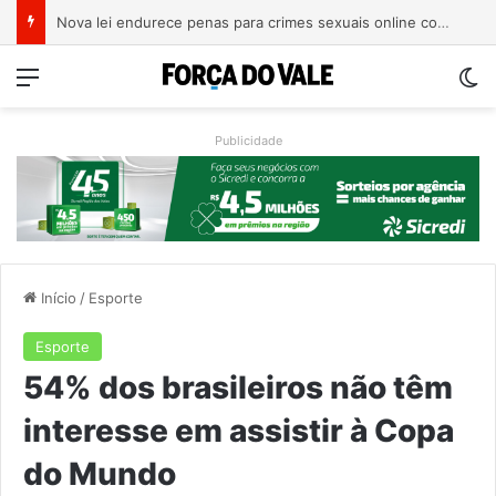
Nova lei endurece penas para crimes sexuais online contra crianças e adolescentes
Menu
Sw
Publicidade
Início
/
Esporte
Esporte
54% dos brasileiros não têm
interesse em assistir à Copa
do Mundo