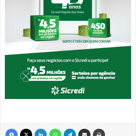
Facebook
X
Linkedin
WhatsApp
Telegram
Compartilhar via e-mail
Imprimir