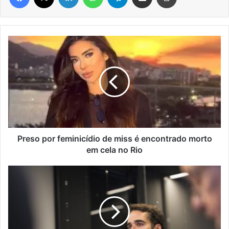
Preso
por
feminicídio
de
miss
é
encontrado
morto
em
cela
Preso por feminicídio de miss é encontrado morto
no
em cela no Rio
Rio
Dois
anos
após
enchente,
Estado
presta