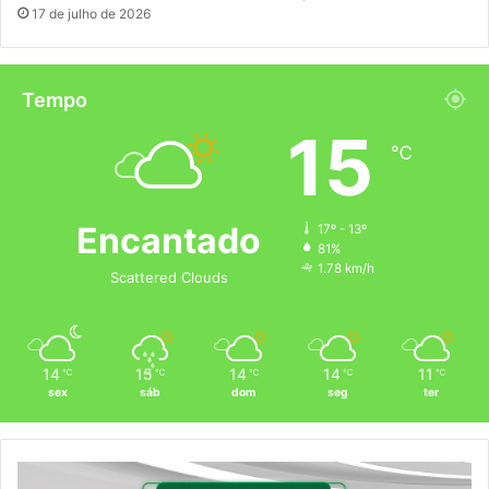
17 de julho de 2026
Tempo
15
℃
Encantado
17º - 13º
81%
1.78 km/h
Scattered Clouds
14
15
14
14
11
℃
℃
℃
℃
℃
sex
sáb
dom
seg
ter