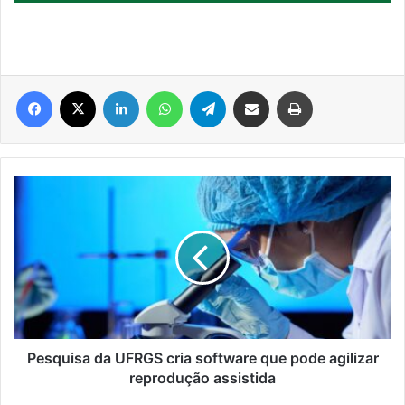
Facebook
X
Linkedin
WhatsApp
Telegram
Compartilhar via e-mail
Imprimir
Pesquisa
da
UFRGS
cria
software
que
pode
agilizar
reprodução
assistida
Pesquisa da UFRGS cria software que pode agilizar
reprodução assistida