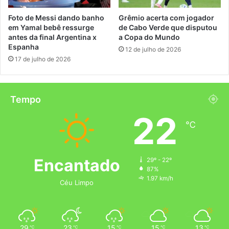
Foto de Messi dando banho
Grêmio acerta com jogador
em Yamal bebê ressurge
de Cabo Verde que disputou
antes da final Argentina x
a Copa do Mundo
Espanha
12 de julho de 2026
17 de julho de 2026
Tempo
22
℃
Encantado
29º - 22º
87%
1.97 km/h
Céu Limpo
29
23
15
15
13
℃
℃
℃
℃
℃