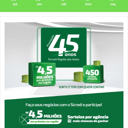
qui
sex
sáb
dom
seg