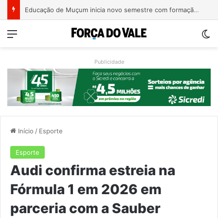
EGR recebe projeto de reconstrução da ponte entre Encantado e Muçum e vai iniciar a contratação da obra
Menu
Sw
Publicidade
Início
/
Esporte
Esporte
Audi confirma estreia na
Fórmula 1 em 2026 em
parceria com a Sauber