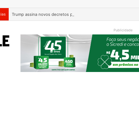
cias
Trump assina novos decretos para restringir cidadania por nasc
Publicidade