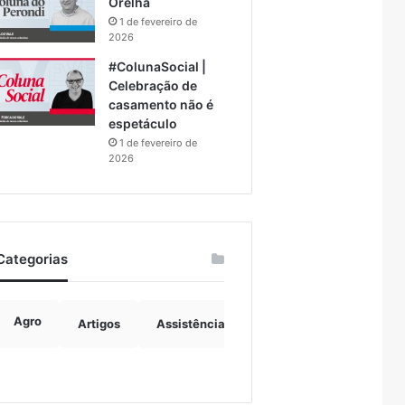
Orelha
1 de fevereiro de
2026
#ColunaSocial |
Celebração de
casamento não é
espetáculo
1 de fevereiro de
2026
Categorias
Agro
Artigos
Assistência Social
Boulevard
B