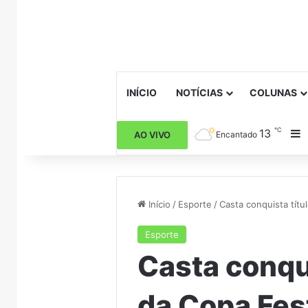
INÍCIO
NOTÍCIAS
COLUNAS
℃
13
B
AO VIVO
Encantado
Início
/
Esporte
/
Casta conquista títu
Esporte
Casta conqui
da Copa Fes