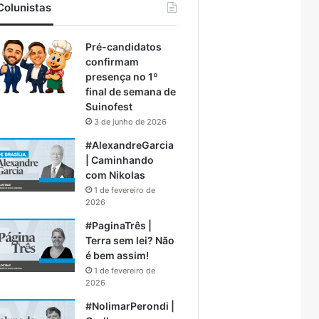
Colunistas
Pré-candidatos
confirmam
presença no 1º
final de semana de
Suinofest
3 de junho de 2026
#AlexandreGarcia
| Caminhando
com Nikolas
1 de fevereiro de
2026
#PaginaTrês |
Terra sem lei? Não
é bem assim!
1 de fevereiro de
2026
#NolimarPerondi |