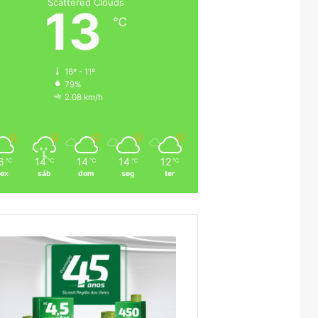
Scattered Clouds
13
℃
16º - 11º
79%
2.08 km/h
6
14
14
14
12
℃
℃
℃
℃
℃
sex
sáb
dom
seg
ter