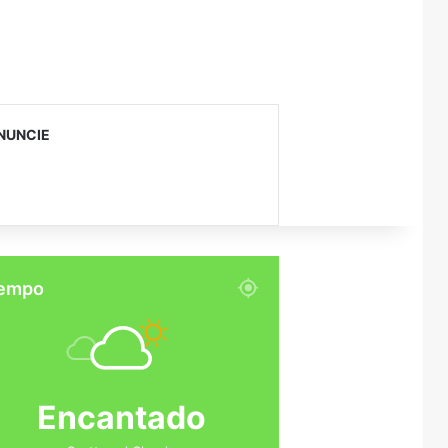
NUNCIE
empo
Encantado