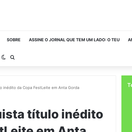
SOBRE
ASSINE O JORNAL QUE TEM UM LADO: O TEU
A
arra Lateral
Switch skin
Procurar por
T
lo inédito da Copa FestLeite em Anta Gorda
sta título inédito
tLeite em Anta