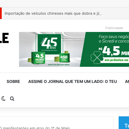
Publicidade
SOBRE
ASSINE O JORNAL QUE TEM UM LADO: O TEU
A
arra Lateral
Switch skin
Procurar por
T
70 manifestantes em atos do 1º de Maio