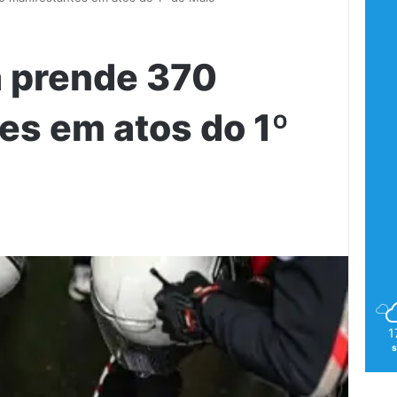
a prende 370
es em atos do 1º
1
s