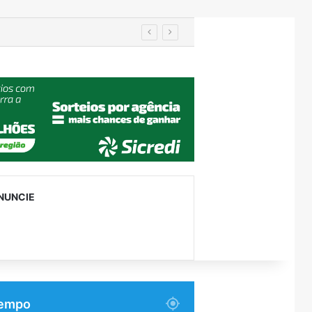
Importação de veículos chineses mais que dobra e já supera metade das compras externas do Brasil
NUNCIE
empo