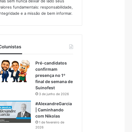
mas sem nunca deixar de lado seus
valores fundamentais: responsabilidade,
integridade e a missão de bem informar.​
Colunistas
Pré-candidatos
confirmam
presença no 1º
final de semana de
Suinofest
3 de junho de 2026
#AlexandreGarcia
| Caminhando
com Nikolas
1 de fevereiro de
2026