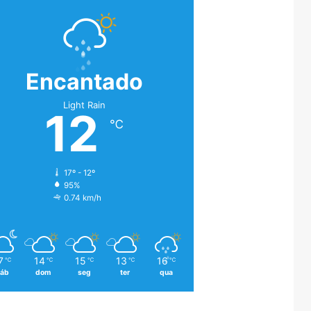
Encantado
Light Rain
12
℃
17º - 12º
95%
0.74 km/h
7
14
15
13
16
℃
℃
℃
℃
℃
áb
dom
seg
ter
qua