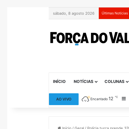
sábado, 8 agosto 2026
Últimas Notícias
INÍCIO
NOTÍCIAS
COLUNAS
℃
12
B
AO VIVO
Encantado
Início
/
Geral
/
Polícia turca prende 3