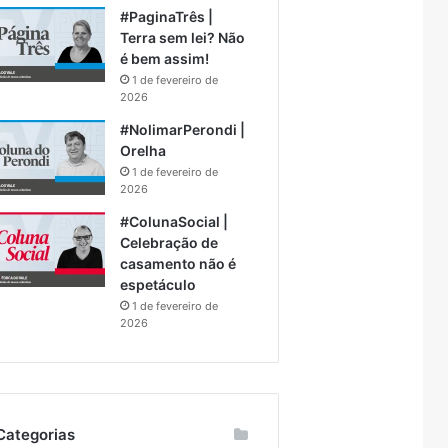
#PaginaTrês |
Terra sem lei? Não
é bem assim!
1 de fevereiro de
2026
#NolimarPerondi |
Orelha
1 de fevereiro de
2026
#ColunaSocial |
Celebração de
casamento não é
espetáculo
1 de fevereiro de
2026
Categorias