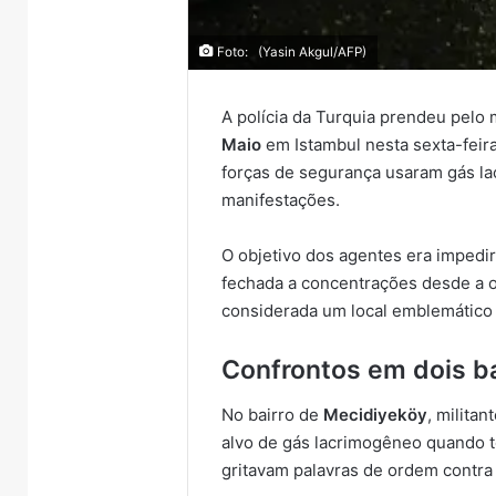
Foto: (Yasin Akgul/AFP)
A polícia da Turquia prendeu pel
Maio
em Istambul nesta sexta-feir
forças de segurança usaram gás la
manifestações.
O objetivo dos agentes era imped
fechada a concentrações desde a o
considerada um local emblemático 
Confrontos em dois ba
No bairro de
Mecidiyeköy
, milita
alvo de gás lacrimogêneo quando 
gritavam palavras de ordem contra