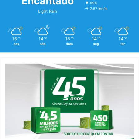
Encantado
89%
2.57 km/h
Light Rain
16
14
15
14
14
℃
℃
℃
℃
℃
sex
sáb
dom
seg
ter