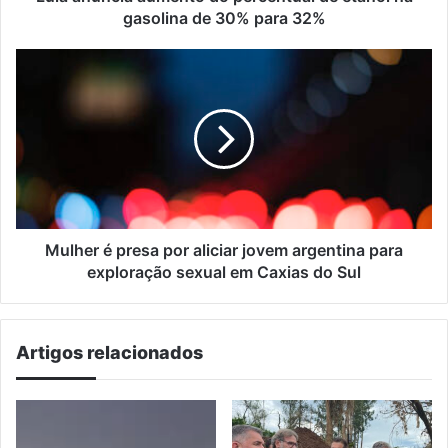
30%
gasolina de 30% para 32%
para
32%
Mulher
é
presa
por
aliciar
jovem
argentina
para
exploração
sexual
Mulher é presa por aliciar jovem argentina para
em
exploração sexual em Caxias do Sul
Caxias
do
Sul
Artigos relacionados