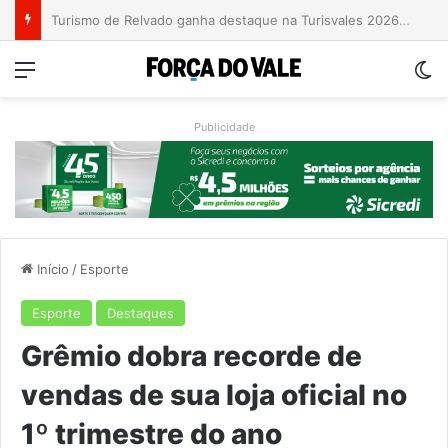
Grave acidente entre caminhões é registrado no Morro da Gabiroba
Menu
Sw
Publicidade
Início
/
Esporte
Esporte
Destaques
Grêmio dobra recorde de
vendas de sua loja oficial no
1º trimestre do ano