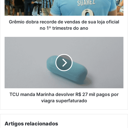
sua
loja
oficial
no
Grêmio dobra recorde de vendas de sua loja oficial
1º
no 1º trimestre do ano
trimestre
do
TCU
ano
manda
Marinha
devolver
R$
27
mil
pagos
por
viagra
TCU manda Marinha devolver R$ 27 mil pagos por
superfaturado
viagra superfaturado
Artigos relacionados