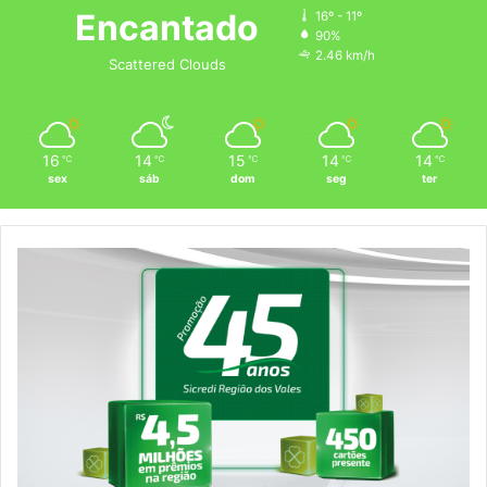
Encantado
16º - 11º
90%
2.46 km/h
Scattered Clouds
16
14
15
14
14
℃
℃
℃
℃
℃
sex
sáb
dom
seg
ter