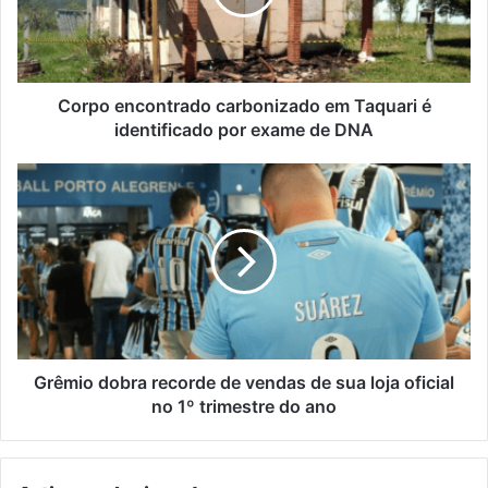
é
identificado
por
exame
de
Corpo encontrado carbonizado em Taquari é
DNA
identificado por exame de DNA
Grêmio
dobra
recorde
de
vendas
de
sua
loja
oficial
no
Grêmio dobra recorde de vendas de sua loja oficial
1º
no 1º trimestre do ano
trimestre
do
ano