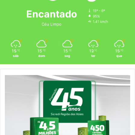
Encantado
15º - 6º
95%
1.41 km/h
Céu Limpo
15
15
15
12
15
℃
℃
℃
℃
℃
sáb
dom
seg
ter
qua