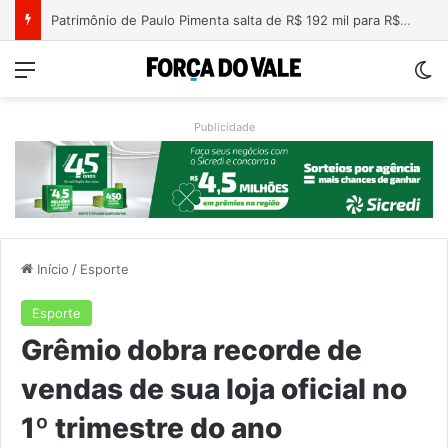
Nova lei endurece penas para crimes sexuais online contra crianças e adolescentes
Menu
Sw
Publicidade
Início
/
Esporte
Esporte
Grêmio dobra recorde de
vendas de sua loja oficial no
1º trimestre do ano