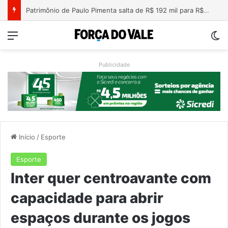
Nova lei endurece penas para crimes sexuais online contra crianças e adolescentes
Menu
Sw
Publicidade
Início
/
Esporte
Esporte
Inter quer centroavante com
capacidade para abrir
espaços durante os jogos