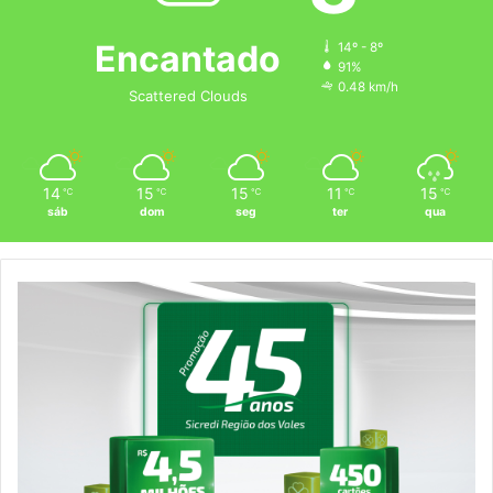
Encantado
14º - 8º
91%
0.48 km/h
Scattered Clouds
14
15
15
11
15
℃
℃
℃
℃
℃
sáb
dom
seg
ter
qua