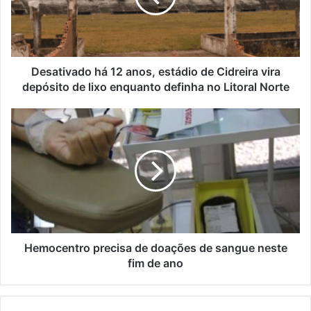
de
Cidreira
vira
depósito
de
Desativado há 12 anos, estádio de Cidreira vira
lixo
depósito de lixo enquanto definha no Litoral Norte
enquanto
definha
Hemocentro
no
precisa
Litoral
de
Norte
doações
de
sangue
neste
fim
de
ano
Hemocentro precisa de doações de sangue neste
fim de ano