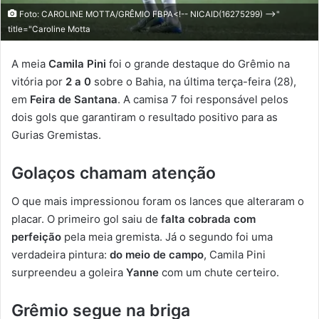
Foto: CAROLINE MOTTA/GRÊMIO FBPA<!-- NICAID(16275299) -->"
title="Caroline Motta
A meia
Camila Pini
foi o grande destaque do Grêmio na
vitória por
2 a 0
sobre o Bahia, na última terça-feira (28),
em
Feira de Santana
. A camisa 7 foi responsável pelos
dois gols que garantiram o resultado positivo para as
Gurias Gremistas.
Golaços chamam atenção
O que mais impressionou foram os lances que alteraram o
placar. O primeiro gol saiu de
falta cobrada com
perfeição
pela meia gremista. Já o segundo foi uma
verdadeira pintura:
do meio de campo
, Camila Pini
surpreendeu a goleira
Yanne
com um chute certeiro.
Grêmio segue na briga