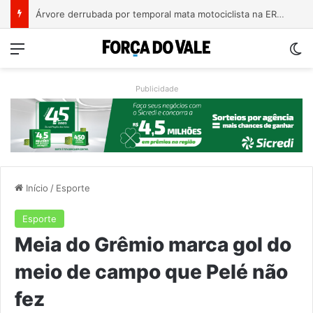
Bebê de um mês se engasga e é socorrido por bombeiros em Teutônia
Menu
Sw
Publicidade
Início
/
Esporte
Esporte
Meia do Grêmio marca gol do
meio de campo que Pelé não
fez