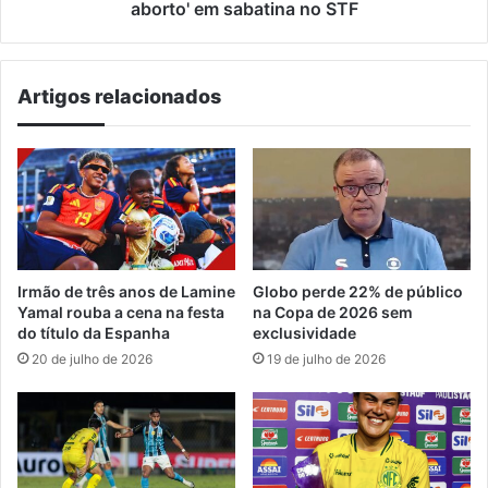
no
aborto' em sabatina no STF
STF
Artigos relacionados
Irmão de três anos de Lamine
Globo perde 22% de público
Yamal rouba a cena na festa
na Copa de 2026 sem
do título da Espanha
exclusividade
20 de julho de 2026
19 de julho de 2026