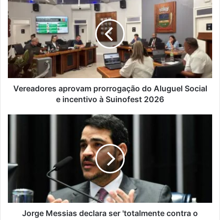
aprovam
prorrogação
do
Aluguel
Social
e
incentivo
à
Suinofest
Vereadores aprovam prorrogação do Aluguel Social
2026
e incentivo à Suinofest 2026
Jorge
Messias
declara
ser
'totalmente
contra
o
aborto'
em
sabatina
Jorge Messias declara ser 'totalmente contra o