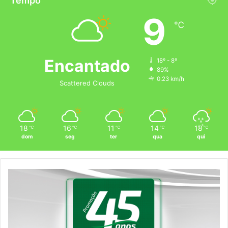
Tempo
9
℃
Encantado
18º - 8º
89%
0.23 km/h
Scattered Clouds
18
16
11
14
18
℃
℃
℃
℃
℃
dom
seg
ter
qua
qui