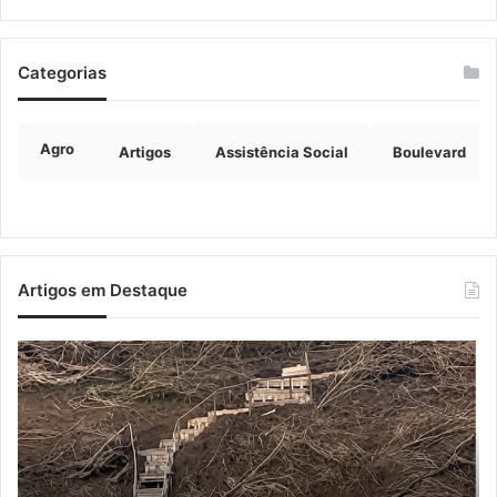
Categorias
Agro
Artigos
Assistência Social
Boulevard
Artigos em Destaque
Turisvales
Im
2026
de
recebe
ve
1200
ch
profissionais
ma
do
qu
trade
do