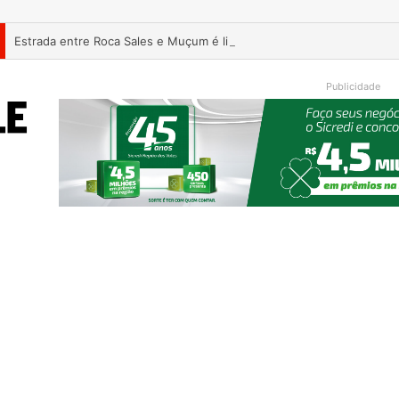
Estrada entre Roca Sales e Muçum é liberada após serviços de man
Publicidade