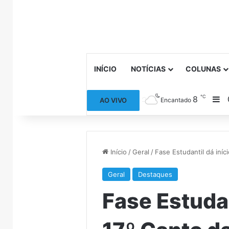
INÍCIO
NOTÍCIAS
COLUNAS
℃
8
Ba
AO VIVO
Encantado
Início
/
Geral
/
Fase Estudantil dá iní
Geral
Destaques
Fase Estudan