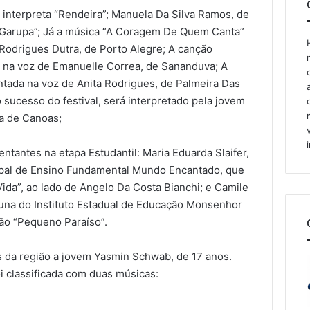
 interpreta “Rendeira”; Manuela Da Silva Ramos, de
a Garupa”; Já a música “A Coragem De Quem Canta”
 Rodrigues Dutra, de Porto Alegre; A canção
co na voz de Emanuelle Correa, de Sananduva; A
tada na voz de Anita Rodrigues, de Palmeira Das
 sucesso do festival, será interpretado pela jovem
a de Canoas;
ntantes na etapa Estudantil: Maria Eduarda Slaifer,
cipal de Ensino Fundamental Mundo Encantado, que
Vida”, ao lado de Angelo Da Costa Bianchi; e Camile
una do Instituto Estadual de Educação Monsenhor
ção “Pequeno Paraíso”.
 da região a jovem Yasmin Schwab, de 17 anos.
i classificada com duas músicas: