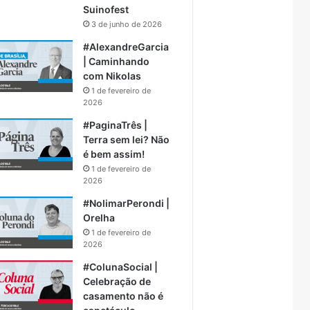
Suinofest
3 de junho de 2026
#AlexandreGarcia
| Caminhando
com Nikolas
1 de fevereiro de
2026
#PaginaTrês |
Terra sem lei? Não
é bem assim!
1 de fevereiro de
2026
#NolimarPerondi |
Orelha
1 de fevereiro de
2026
#ColunaSocial |
Celebração de
casamento não é