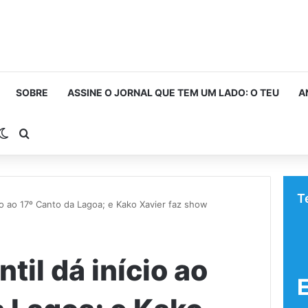
SOBRE
ASSINE O JORNAL QUE TEM UM LADO: O TEU
A
rra Lateral
Switch skin
Procurar por
T
cio ao 17º Canto da Lagoa; e Kako Xavier faz show
til dá início ao