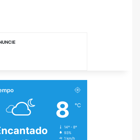
NUNCIE
empo
8
℃
Encantado
14º - 8º
93%
1 km/h