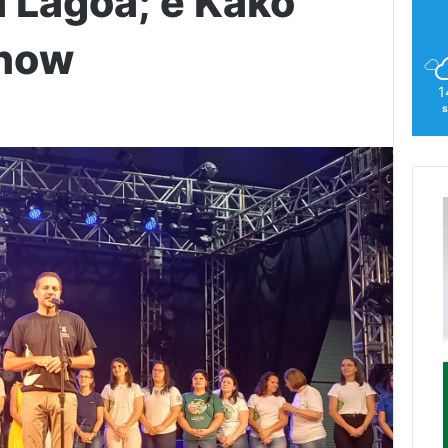
a Lagoa; e Kako
show
1
s