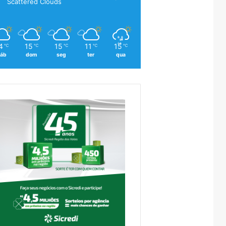
Scattered Clouds
4
15
15
11
15
℃
℃
℃
℃
℃
áb
dom
seg
ter
qua