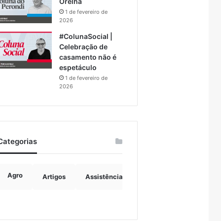
Orelha
1 de fevereiro de
2026
#ColunaSocial |
Celebração de
casamento não é
espetáculo
1 de fevereiro de
2026
Categorias
Agro
Artigos
Assistência Social
Boulevard
B