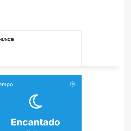
NUNCIE
empo
Encantado