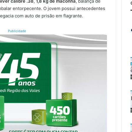
ólver calibre .38
,
1,8 kg de maconha
, balança de
 embalar entorpecente. O jovem possui antecedentes
legacia com auto de prisão em flagrante.
Publicidade