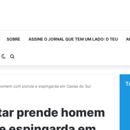
SOBRE
ASSINE O JORNAL QUE TEM UM LADO: O TEU
A
arra Lateral
Switch skin
Procurar por
T
 homem com pistola e espingarda em Caxias do Sul
itar prende homem
 e espingarda em