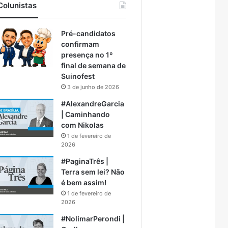
Colunistas
Pré-candidatos
confirmam
presença no 1º
final de semana de
Suinofest
3 de junho de 2026
#AlexandreGarcia
| Caminhando
com Nikolas
1 de fevereiro de
2026
#PaginaTrês |
Terra sem lei? Não
é bem assim!
1 de fevereiro de
2026
#NolimarPerondi |