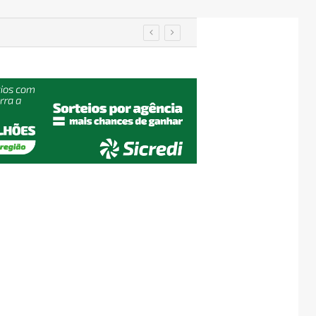
IA de reconhecimento facial localiza pessoa desaparecida há 15 anos; sistema atinge precisão de até 99%