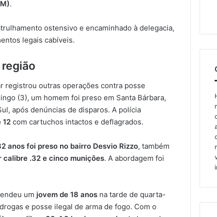
PM)
.
atrulhamento ostensivo e encaminhado à delegacia,
entos legais cabíveis.
 região
r registrou outras operações contra posse
mingo (3), um homem foi preso em Santa Bárbara,
ul, após denúncias de disparos. A polícia
e 12
com cartuchos intactos e deflagrados.
 anos foi preso no bairro Desvio Rizzo
, também
r calibre .32 e cinco munições
. A abordagem foi
 prendeu um
jovem de 18 anos
na tarde de quarta-
e drogas e posse ilegal de arma de fogo. Com o