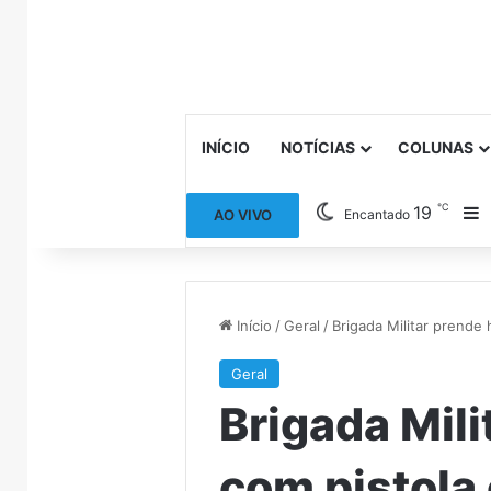
INÍCIO
NOTÍCIAS
COLUNAS
℃
19
B
AO VIVO
Encantado
Início
/
Geral
/
Brigada Militar prende
Geral
Brigada Mil
com pistola