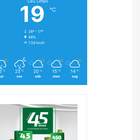
Céu Limpo
19
℃
26º - 17º
98%
1.59 km/h
6
23
20
15
14
℃
℃
℃
℃
℃
qui
sex
sáb
dom
seg