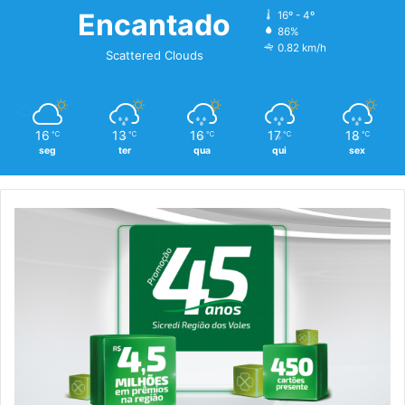
Encantado
16º - 4º
86%
0.82 km/h
Scattered Clouds
16
13
16
17
18
℃
℃
℃
℃
℃
seg
ter
qua
qui
sex