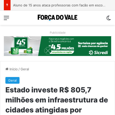
Homem é preso com revólver de numeração raspada em Teutônia
Menu
Sw
Publicidade
Início
/
Geral
Geral
Estado investe R$ 805,7
milhões em infraestrutura de
cidades atingidas por