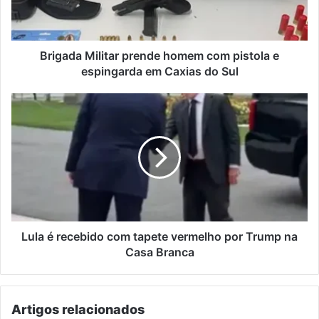
e
espingarda
em
Caxias
Brigada Militar prende homem com pistola e
do
espingarda em Caxias do Sul
Sul
Lula
é
recebido
com
tapete
vermelho
por
Trump
na
Casa
Lula é recebido com tapete vermelho por Trump na
Branca
Casa Branca
Artigos relacionados