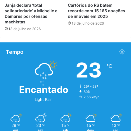
Janja declara ‘total
Cartórios do RS batem
solidariedade’ a Michelle e
recorde com 15.165 doações
Damares por ofensas
de imóveis em 2025
machistas
13 de julho de 2026
13 de julho de 2026
Tempo
23
℃
Encantado
29º - 23º
80%
2.56 km/h
Light Rain
29
23
15
15
13
℃
℃
℃
℃
℃
qui
sex
sáb
dom
seg