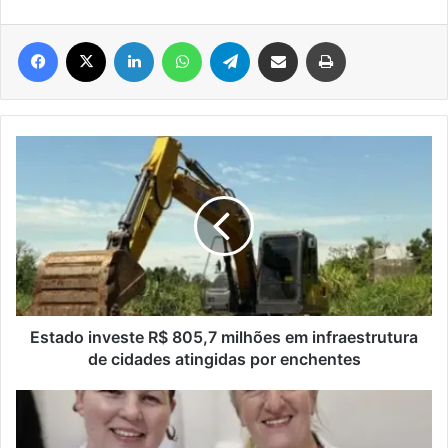
Facebook
X
Linkedin
WhatsApp
Telegram
Compartilhar via e-mail
Imprimir
Estado
investe
R$
805,7
milhões
em
infraestrutura
de
cidades
atingidas
Estado investe R$ 805,7 milhões em infraestrutura
por
de cidades atingidas por enchentes
enchentes
Arroio
do
Meio