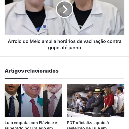
amplia
horários
de
vacinação
contra
gripe
até
Arroio do Meio amplia horários de vacinação contra
junho
gripe até junho
Artigos relacionados
Lula empata com Flávio e é
PDT oficializa apoio à
superado por Caiado em
reeleição de Lula em