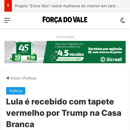
Causa Animal intensifica fiscalização de cavalos soltos e alerta tutores em Encantado
Menu
Sw
Publicidade
Início
/
Política
Política
Lula é recebido com tapete
vermelho por Trump na Casa
Branca