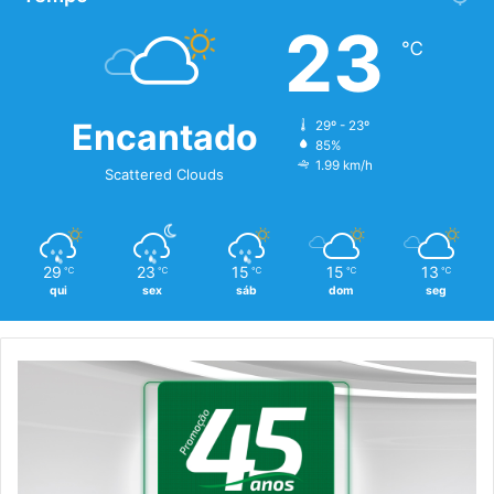
23
℃
Encantado
29º - 23º
85%
1.99 km/h
Scattered Clouds
29
23
15
15
13
℃
℃
℃
℃
℃
qui
sex
sáb
dom
seg