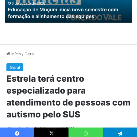
formação
pe
6 de agosto de 2026
Educação de Muçum inicia novo semestre com
e
c
formação e alinhamento das equipes
alinhamento
au
das
pe
equipes
S