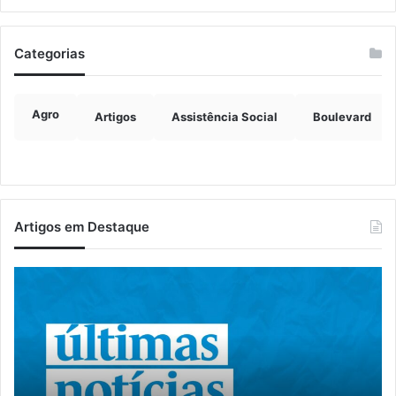
Categorias
Agro
Artigos
Assistência Social
Boulevard
Artigos em Destaque
Educação
Es
de
te
Muçum
ce
inicia
es
novo
pa
semestre
at
com
de