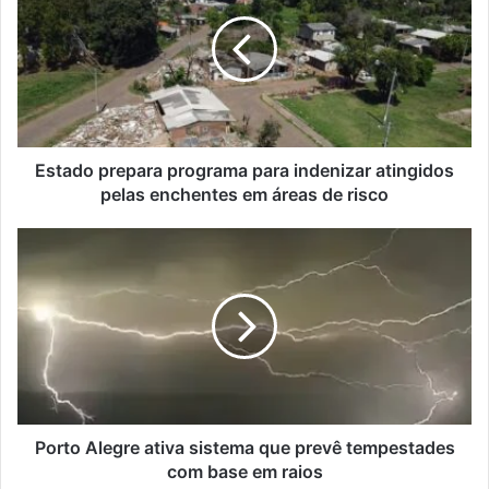
programa
para
indenizar
atingidos
pelas
enchentes
em
áreas
Estado prepara programa para indenizar atingidos
de
pelas enchentes em áreas de risco
risco
Porto
Alegre
ativa
sistema
que
prevê
tempestades
com
base
em
Porto Alegre ativa sistema que prevê tempestades
raios
com base em raios