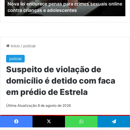
Nova lei endurece penas para crimes sexuais online
contra
En
contra crianças e adolescentes
crianças
e
e
M
adolescentes
Facebook
X
WhatsApp
Telegram