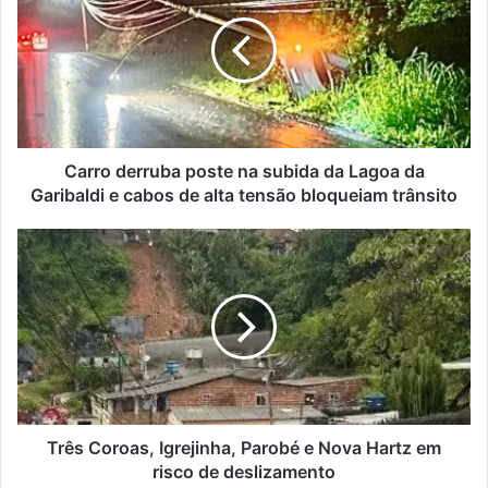
poste
na
subida
da
Lagoa
da
Garibaldi
e
Carro derruba poste na subida da Lagoa da
cabos
Garibaldi e cabos de alta tensão bloqueiam trânsito
de
alta
Três
tensão
Coroas,
bloqueiam
Igrejinha,
trânsito
Parobé
e
Nova
Hartz
em
risco
de
Três Coroas, Igrejinha, Parobé e Nova Hartz em
deslizamento
risco de deslizamento