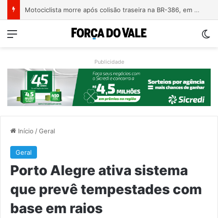
Motociclista morre após colisão traseira na BR-386, em Triunfo
Menu
Sw
Publicidade
Início
/
Geral
Geral
Porto Alegre ativa sistema
que prevê tempestades com
base em raios