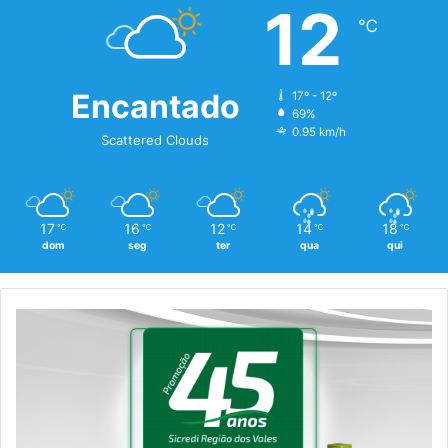
12
℃
Encantado
17º - 12º
69%
0.95 km/h
Scattered Clouds
17
16
12
14
18
℃
℃
℃
℃
℃
dom
seg
ter
qua
qui