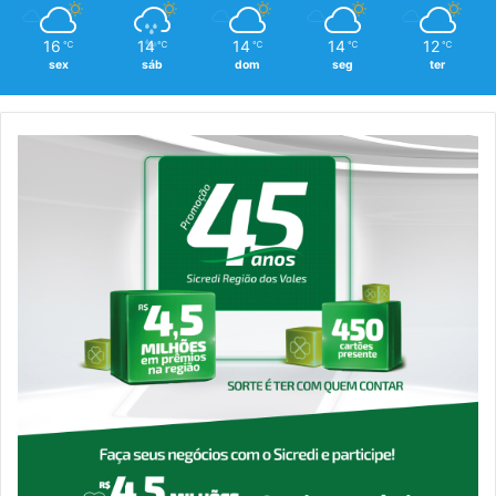
16
14
14
14
12
℃
℃
℃
℃
℃
sex
sáb
dom
seg
ter