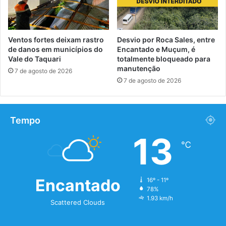
Ventos fortes deixam rastro
Desvio por Roca Sales, entre
de danos em municípios do
Encantado e Muçum, é
Vale do Taquari
totalmente bloqueado para
manutenção
7 de agosto de 2026
7 de agosto de 2026
Tempo
13
℃
Encantado
16º - 11º
78%
1.93 km/h
Scattered Clouds