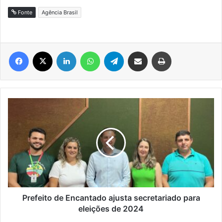
Fonte
Agência Brasil
Facebook
X
Linkedin
WhatsApp
Telegram
Compartilhar via e-mail
Imprimir
Prefeito
de
Encantado
ajusta
secretariado
para
eleições
de
2024
Prefeito de Encantado ajusta secretariado para
eleições de 2024