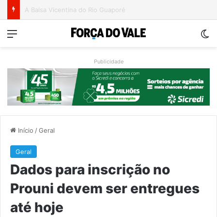
Ventos fortes deixam rastro de danos em municípios do Vale do Taquari
Menu
Sw
Publicidade
Início
/
Geral
Geral
Dados para inscrição no
Prouni devem ser entregues
até hoje