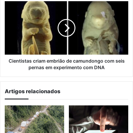
Cientistas
criam
embrião
de
camundongo
com
seis
pernas
em
experimento
Cientistas criam embrião de camundongo com seis
com
pernas em experimento com DNA
DNA
Artigos relacionados