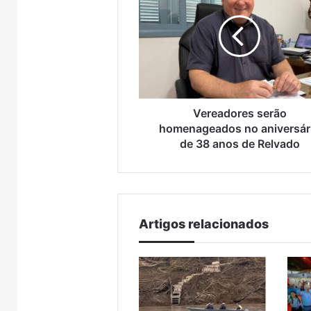
Brasil
homenageados
no
aniversário
de
38
anos
de
Relvado
Vereadores serão
homenageados no aniversár
de 38 anos de Relvado
Artigos relacionados