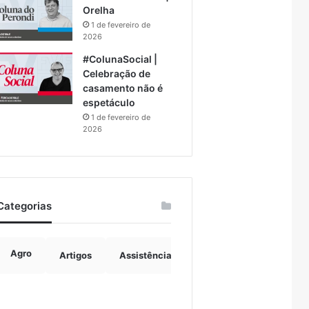
Orelha
1 de fevereiro de
2026
#ColunaSocial |
Celebração de
casamento não é
espetáculo
1 de fevereiro de
2026
Categorias
Agro
Artigos
Assistência Social
Boulevard
B