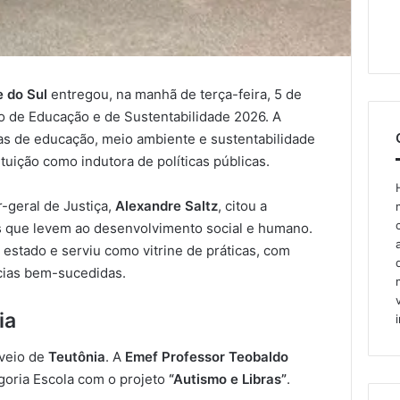
e do Sul
entregou, na manhã de terça-feira, 5 de
co de Educação e de Sustentabilidade 2026. A
eas de educação, meio ambiente e sustentabilidade
ituição como indutora de políticas públicas.
-geral de Justiça,
Alexandre Saltz
, citou a
vas que levem ao desenvolvimento social e humano.
 estado e serviu como vitrine de práticas, com
ncias bem-sucedidas.
ia
 veio de
Teutônia
. A
Emef Professor Teobaldo
goria Escola com o projeto
“Autismo e Libras”
.