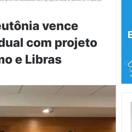
eutônia vence
dual com projeto
mo e Libras
1
s