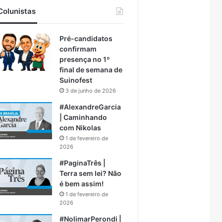
Colunistas
Pré-candidatos
confirmam
presença no 1º
final de semana de
Suinofest
3 de junho de 2026
#AlexandreGarcia
| Caminhando
com Nikolas
1 de fevereiro de
2026
#PaginaTrês |
Terra sem lei? Não
é bem assim!
1 de fevereiro de
2026
#NolimarPerondi |