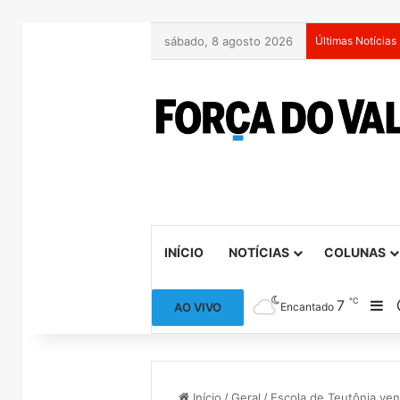
sábado, 8 agosto 2026
Últimas Notícias
INÍCIO
NOTÍCIAS
COLUNAS
℃
7
Ba
AO VIVO
Encantado
Início
/
Geral
/
Escola de Teutônia ven