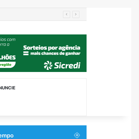
utenção
NUNCIE
empo