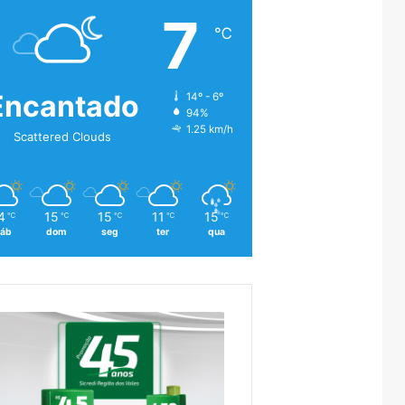
7
℃
Encantado
14º - 6º
94%
1.25 km/h
Scattered Clouds
4
15
15
11
15
℃
℃
℃
℃
℃
áb
dom
seg
ter
qua