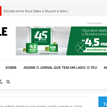
Estrada entre Roca Sales e Muçum é liberada após serviços de man
Publicidade
SOBRE
ASSINE O JORNAL QUE TEM UM LADO: O TEU
A
rra Lateral
Switch skin
Procurar por
T
ce prêmio estadual com projeto sobre autismo e Libras