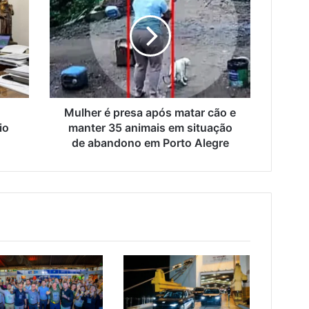
presa
após
matar
cão
e
manter
35
animais
Mulher é presa após matar cão e
em
io
manter 35 animais em situação
situação
de abandono em Porto Alegre
de
abandono
em
Porto
Alegre