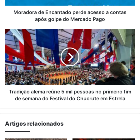
golpe
do
Moradora de Encantado perde acesso a contas
Mercado
após golpe do Mercado Pago
Pago
Tradição
alemã
reúne
5
mil
pessoas
no
primeiro
fim
de
Tradição alemã reúne 5 mil pessoas no primeiro fim
semana
de semana do Festival do Chucrute em Estrela
do
Festival
do
Artigos relacionados
Chucrute
em
Estrela