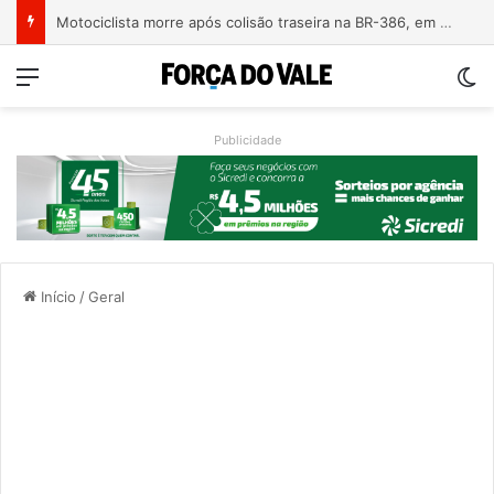
Motociclista morre após colisão traseira na BR-386, em Triunfo
Menu
Sw
Publicidade
Início
/
Geral