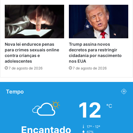
Nova lei endurece penas
Trump assina novos
para crimes sexuais online
decretos para restringir
contra crianças e
cidadania por nascimento
adolescentes
nos EUA
7 de agosto de 2026
7 de agosto de 2026
Tempo
12
℃
Encantado
17º - 12º
67%