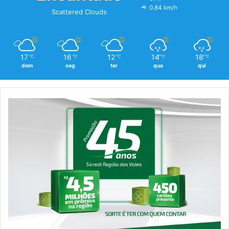
0.84 km/h
Scattered Clouds
17
16
12
14
18
℃
℃
℃
℃
℃
dom
seg
ter
qua
qui