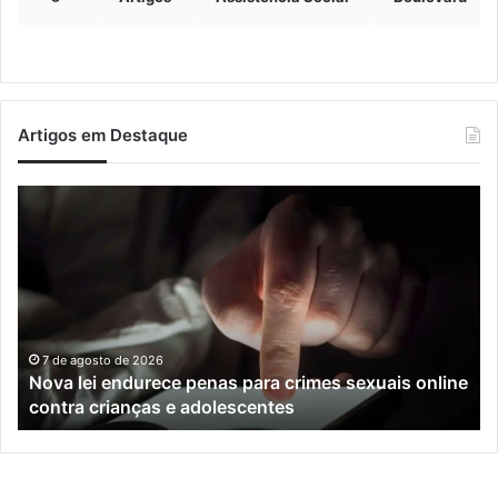
Artigos em Destaque
Nova
Co
lei
os
endurece
ho
penas
da
para
tr
crimes
de
sexuais
ba
online
en
7 de agosto de 2026
Nova lei endurece penas para crimes sexuais online
contra
En
contra crianças e adolescentes
crianças
e
e
M
adolescentes