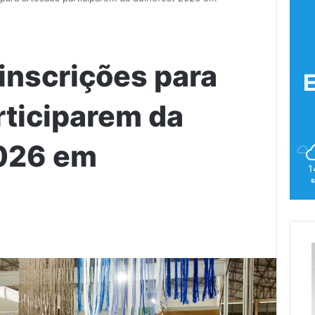
inscrições para
rticiparem da
2026 em
1
s