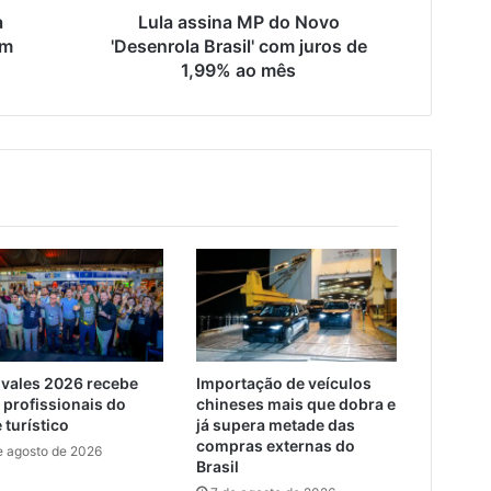
de
a
Lula assina MP do Novo
1,99%
êm
'Desenrola Brasil' com juros de
ao
1,99% ao mês
mês
svales 2026 recebe
Importação de veículos
 profissionais do
chineses mais que dobra e
 turístico
já supera metade das
compras externas do
e agosto de 2026
Brasil