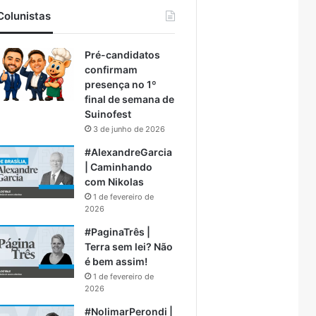
Colunistas
Pré-candidatos
confirmam
presença no 1º
final de semana de
Suinofest
3 de junho de 2026
#AlexandreGarcia
| Caminhando
com Nikolas
1 de fevereiro de
2026
#PaginaTrês |
Terra sem lei? Não
é bem assim!
1 de fevereiro de
2026
#NolimarPerondi |