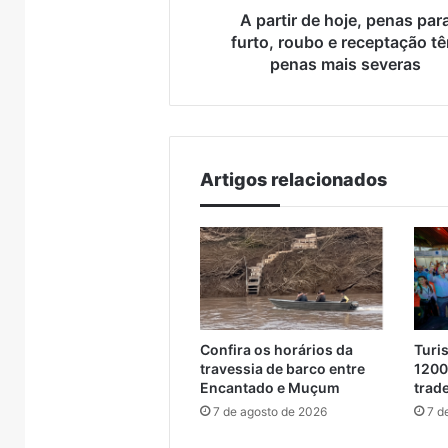
Brasil
receptação
A partir de hoje, penas par
têm
furto, roubo e receptação t
penas
penas mais severas
mais
severas
Artigos relacionados
Confira os horários da
Turi
travessia de barco entre
1200
Encantado e Muçum
trade
7 de agosto de 2026
7 d