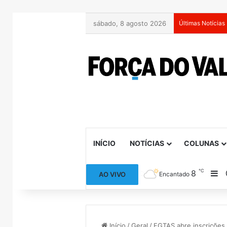
sábado, 8 agosto 2026
Últimas Notícias
INÍCIO
NOTÍCIAS
COLUNAS
℃
8
Ba
AO VIVO
Encantado
Início
/
Geral
/
FGTAS abre inscrições 