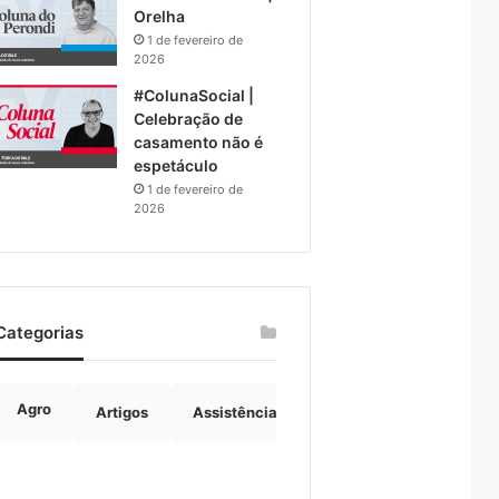
Orelha
1 de fevereiro de
2026
#ColunaSocial |
Celebração de
casamento não é
espetáculo
1 de fevereiro de
2026
Categorias
Agro
Artigos
Assistência Social
Boulevard
B