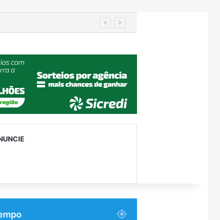
utenção
NUNCIE
empo