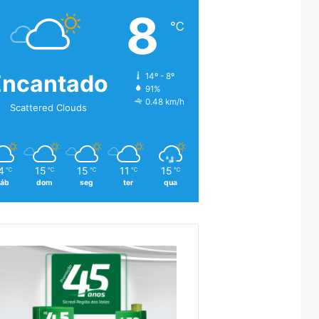
8
℃
Encantado
14º - 8º
91%
0.48 km/h
Scattered Clouds
4
15
15
11
15
℃
℃
℃
℃
℃
áb
dom
seg
ter
qua