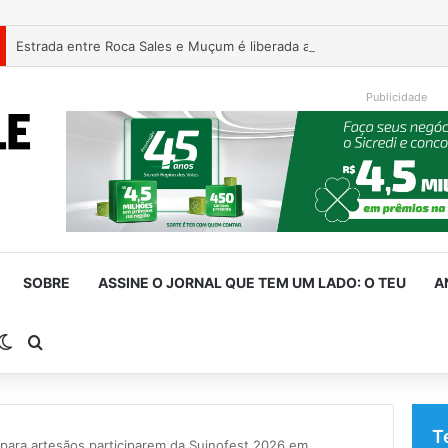
Estrada entre Roca Sales e Muçum é liberada após serviços de man
Publicidade
SOBRE
ASSINE O JORNAL QUE TEM UM LADO: O TEU
A
rra Lateral
Switch skin
Procurar por
T
para artesãos participarem da Suinofest 2026 em