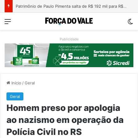
Nova lei endurece penas para crimes sexuais online contra crianças e adolescentes
Menu
Sw
Publicidade
Início
/
Geral
Geral
Homem preso por apologia
ao nazismo em operação da
Polícia Civil no RS