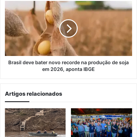
anos
Brasil
em
deve
ônibus
bater
novo
recorde
na
produção
de
soja
em
Brasil deve bater novo recorde na produção de soja
2026,
em 2026, aponta IBGE
aponta
IBGE
Artigos relacionados