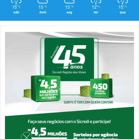
15
15
15
12
15
℃
℃
℃
℃
℃
sáb
dom
seg
ter
qua