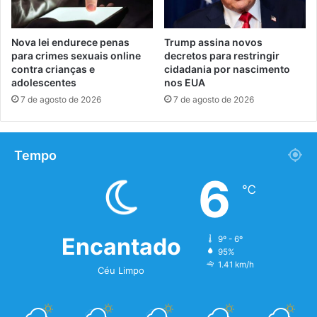
Nova lei endurece penas
Trump assina novos
para crimes sexuais online
decretos para restringir
contra crianças e
cidadania por nascimento
adolescentes
nos EUA
7 de agosto de 2026
7 de agosto de 2026
Tempo
6
℃
Encantado
9º - 6º
95%
1.41 km/h
Céu Limpo