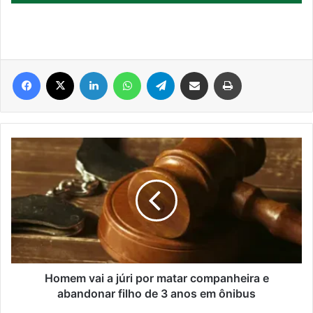
Facebook
X
Linkedin
WhatsApp
Telegram
Compartilhar via e-mail
Imprimir
Homem
vai
a
júri
por
matar
companheira
e
abandonar
filho
Homem vai a júri por matar companheira e
de
abandonar filho de 3 anos em ônibus
3