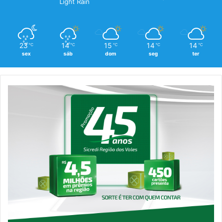
Light Rain
23
14
15
14
14
℃
℃
℃
℃
℃
sex
sáb
dom
seg
ter