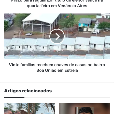
Prazo para regularizar título de eleitor vence na
em
quarta-feira em Venâncio Aires
Venâncio
Aires
Vinte
famílias
recebem
chaves
de
casas
no
bairro
Boa
União
Vinte famílias recebem chaves de casas no bairro
em
Boa União em Estrela
Estrela
Artigos relacionados