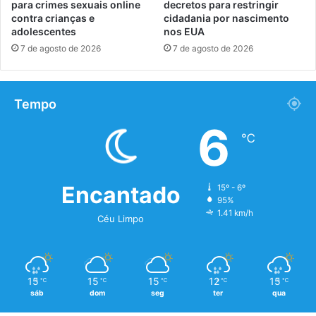
para crimes sexuais online
decretos para restringir
contra crianças e
cidadania por nascimento
adolescentes
nos EUA
7 de agosto de 2026
7 de agosto de 2026
Tempo
6
℃
Encantado
15º - 6º
95%
1.41 km/h
Céu Limpo
15
15
15
12
15
℃
℃
℃
℃
℃
sáb
dom
seg
ter
qua