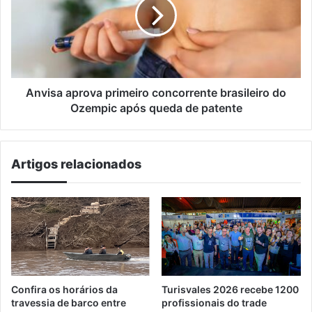
concorrente
brasileiro
do
Ozempic
após
queda
de
Anvisa aprova primeiro concorrente brasileiro do
patente
Ozempic após queda de patente
Artigos relacionados
Confira os horários da
Turisvales 2026 recebe 1200
travessia de barco entre
profissionais do trade