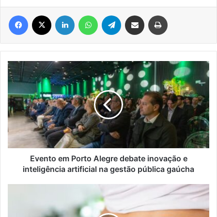
Facebook
X
Linkedin
WhatsApp
Telegram
Compartilhar via e-mail
Imprimir
Evento
em
Porto
Alegre
debate
inovação
e
inteligência
artificial
na
Evento em Porto Alegre debate inovação e
gestão
inteligência artificial na gestão pública gaúcha
pública
gaúcha
Anvisa
aprova
primeiro