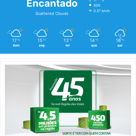
Encantado
17º - 6º
93%
0.37 km/h
Scattered Clouds
17
15
13
14
16
℃
℃
℃
℃
℃
dom
seg
ter
qua
qui