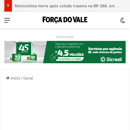
Motociclista morre após colisão traseira na BR-386, em Triunfo
Menu
Sw
Publicidade
Início
/
Geral