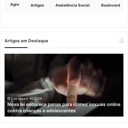
Agro
Artigos
Assistência Social
Boulevard
Artigos em Destaque
Nova
Co
lei
os
endurece
ho
penas
da
para
tr
crimes
de
sexuais
ba
online
en
7 de agosto de 2026
Nova lei endurece penas para crimes sexuais online
contra
En
contra crianças e adolescentes
crianças
e
e
M
adolescentes