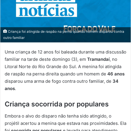
Criança foi atingida de raspão na perna quando homem disparou contra
outro familiar
Uma criança de 12 anos foi baleada durante uma discussão
familiar na tarde deste domingo (3), em
Tramandaí
, no
Litoral Norte do Rio Grande do Sul. A menina foi atingida
de raspão na perna direita quando um homem de
46 anos
disparou uma arma de fogo contra outro familiar, de
34
anos
.
Criança socorrida por populares
Embora o alvo do disparo não tenha sido atingido, o
projétil acertou a menina que estava nas proximidades. Ela
foi
socorrida por populares
e levada para atendimento