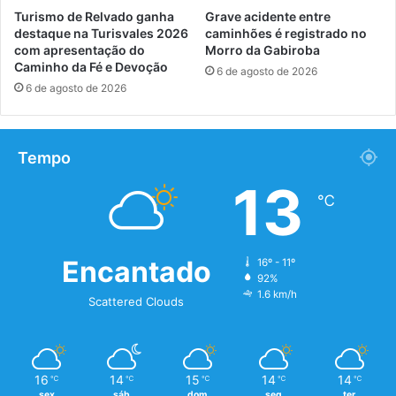
Turismo de Relvado ganha
Grave acidente entre
destaque na Turisvales 2026
caminhões é registrado no
com apresentação do
Morro da Gabiroba
Caminho da Fé e Devoção
6 de agosto de 2026
6 de agosto de 2026
Tempo
13
℃
Encantado
16º - 11º
92%
1.6 km/h
Scattered Clouds
16
14
15
14
14
℃
℃
℃
℃
℃
sex
sáb
dom
seg
ter