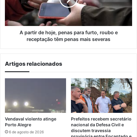
para
furto,
roubo
e
receptação
A partir de hoje, penas para furto, roubo e
têm
receptação têm penas mais severas
penas
mais
severas
Artigos relacionados
Vendaval violento atinge
Prefeitos recebem secretário
Porto Alegre
nacional da Defesa Civil e
discutem travessia
6 de agosto de 2026
provisória entre Encantado e