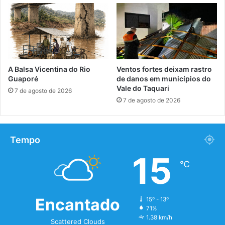
A Balsa Vicentina do Rio
Ventos fortes deixam rastro
Guaporé
de danos em municípios do
Vale do Taquari
7 de agosto de 2026
7 de agosto de 2026
Tempo
15
℃
Encantado
15º - 13º
71%
1.38 km/h
Scattered Clouds