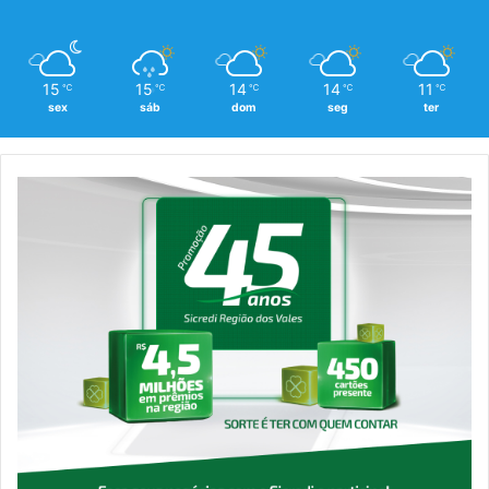
15
15
14
14
11
℃
℃
℃
℃
℃
sex
sáb
dom
seg
ter