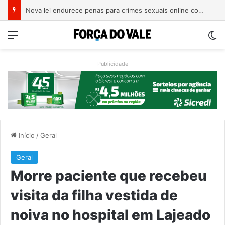
Nova lei endurece penas para crimes sexuais online contra crianças e adolescentes
Menu
Sw
Publicidade
Início
/
Geral
Geral
Morre paciente que recebeu
visita da filha vestida de
noiva no hospital em Lajeado