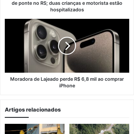
RS;
de ponte no RS; duas crianças e motorista estão
duas
hospitalizados
crianças
e
Moradora
motorista
de
estão
Lajeado
hospitalizados
perde
R$
6,8
mil
ao
comprar
iPhone
Moradora de Lajeado perde R$ 6,8 mil ao comprar
iPhone
Artigos relacionados