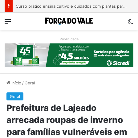
Curso prático ensina cultivo e cuidados com plantas para ambientes internos em Roca Sales
Menu
Sw
Publicidade
Início
/
Geral
Geral
Prefeitura de Lajeado
arrecada roupas de inverno
para famílias vulneráveis em