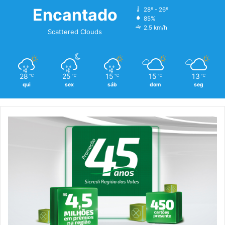
Encantado
28º - 26º
85%
2.5 km/h
Scattered Clouds
28
25
15
15
13
℃
℃
℃
℃
℃
qui
sex
sáb
dom
seg