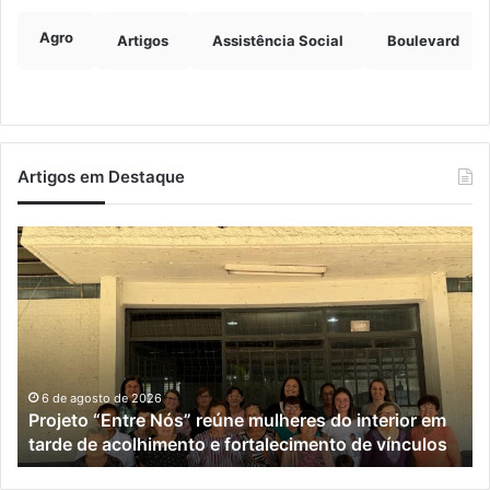
Agro
Artigos
Assistência Social
Boulevard
Artigos em Destaque
Projeto
C
“Entre
e
Nós”
Un
reúne
pl
mulheres
aç
do
vo
interior
à
em
po
6 de agosto de 2026
Projeto “Entre Nós” reúne mulheres do interior em
tarde
id
tarde de acolhimento e fortalecimento de vínculos
de
de
acolhimento
Ro
e
Sa