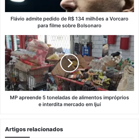
a
Vorcaro
para
Flávio admite pedido de R$ 134 milhões a Vorcaro
filme
para filme sobre Bolsonaro
sobre
Bolsonaro
MP
apreende
5
toneladas
de
alimentos
impróprios
e
interdita
mercado
MP apreende 5 toneladas de alimentos impróprios
em
e interdita mercado em Ijuí
Ijuí
Artigos relacionados