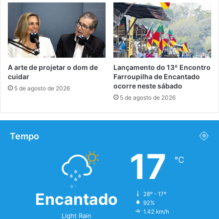
A arte de projetar o dom de
Lançamento do 13º Encontro
cuidar
Farroupilha de Encantado
ocorre neste sábado
5 de agosto de 2026
5 de agosto de 2026
Tempo
17
℃
Encantado
28º - 17º
92%
1.42 km/h
Light Rain