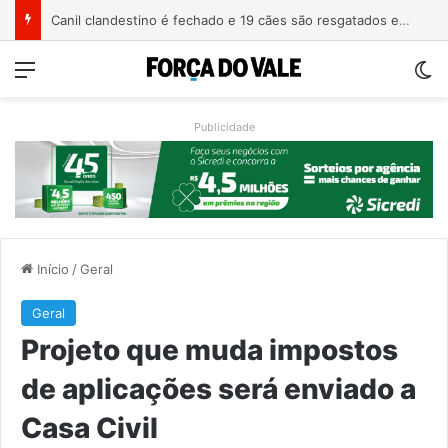
IA de reconhecimento facial localiza pessoa desaparecida há 15 anos; sistema atinge precisão de até 99%
Menu
Sw
Publicidade
Início
/
Geral
Geral
Projeto que muda impostos
de aplicações será enviado a
Casa Civil