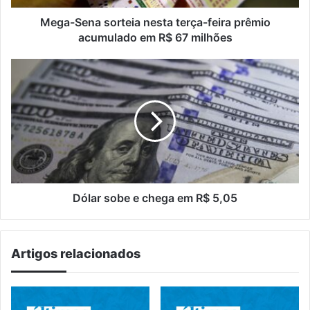
em
R$
Mega-Sena sorteia nesta terça-feira prêmio
67
acumulado em R$ 67 milhões
milhões
Dólar
sobe
e
chega
em
R$
5,05
Dólar sobe e chega em R$ 5,05
Artigos relacionados