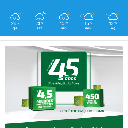
28
23
15
15
13
℃
℃
℃
℃
℃
qui
sex
sáb
dom
seg