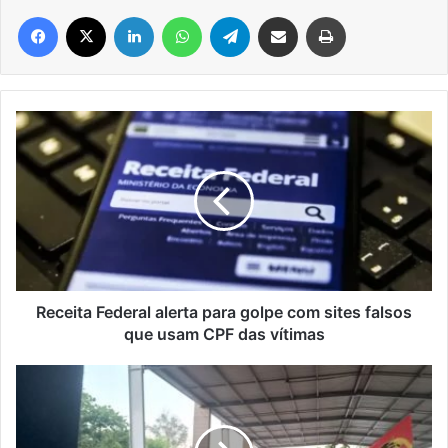
Facebook
X
Linkedin
WhatsApp
Telegram
Compartilhar via e-mail
Imprimir
Receita
Federal
alerta
para
golpe
com
sites
falsos
que
usam
Receita Federal alerta para golpe com sites falsos
CPF
que usam CPF das vítimas
das
vítimas
Equipe
AntiVírus
vence
a