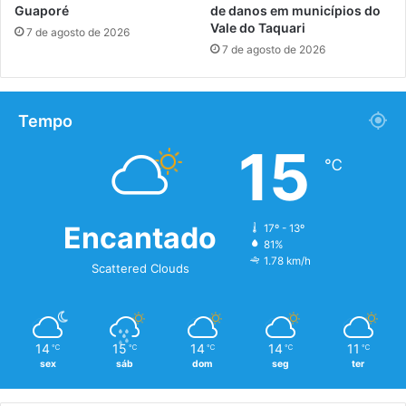
Guaporé
de danos em municípios do
Vale do Taquari
7 de agosto de 2026
7 de agosto de 2026
Tempo
15
℃
Encantado
17º - 13º
81%
1.78 km/h
Scattered Clouds
14
15
14
14
11
℃
℃
℃
℃
℃
sex
sáb
dom
seg
ter