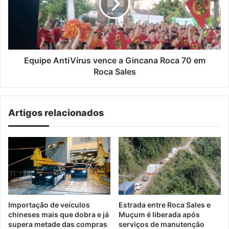
Gincana
Roca
70
em
Roca
Sales
Equipe AntiVírus vence a Gincana Roca 70 em
Roca Sales
Artigos relacionados
Importação de veículos
Estrada entre Roca Sales e
chineses mais que dobra e já
Muçum é liberada após
supera metade das compras
serviços de manutenção