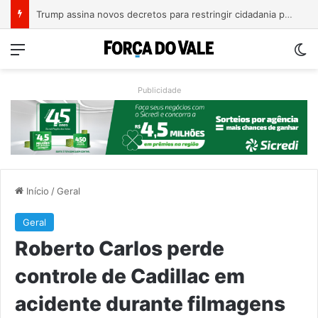
A Balsa Vicentina do Rio Guaporé
Menu
Sw
Publicidade
Início
/
Geral
Geral
Roberto Carlos perde
controle de Cadillac em
acidente durante filmagens