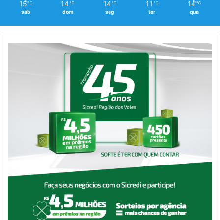
15
14
14
11
14
℃
℃
℃
℃
℃
sáb
dom
seg
ter
qua