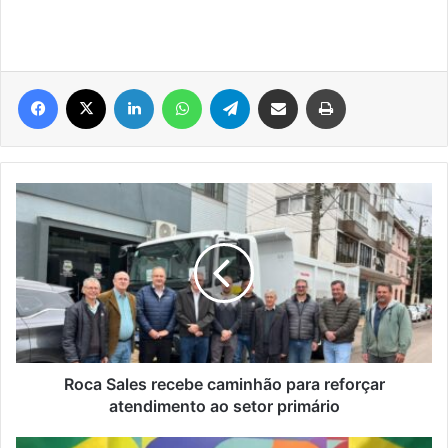
Facebook
X
Linkedin
WhatsApp
Telegram
Compartilhar via e-mail
Imprimir
Roca
Sales
recebe
caminhão
para
reforçar
atendimento
ao
setor
primário
Roca Sales recebe caminhão para reforçar
atendimento ao setor primário
Álbum