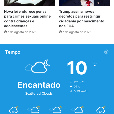
Nova lei endurece penas
Trump assina novos
para crimes sexuais online
decretos para restringir
contra crianças e
cidadania por nascimento
adolescentes
nos EUA
7 de agosto de 2026
7 de agosto de 2026
Tempo
10
℃
Encantado
11º - 8º
93%
0.39 km/h
Scattered Clouds