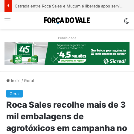
Patrimônio de Paulo Pimenta salta de R$ 192 mil para R$ 1,87 milhão em 4 anos
Menu
Sw
Publicidade
Início
/
Geral
Geral
Roca Sales recolhe mais de 3
mil embalagens de
agrotóxicos em campanha no