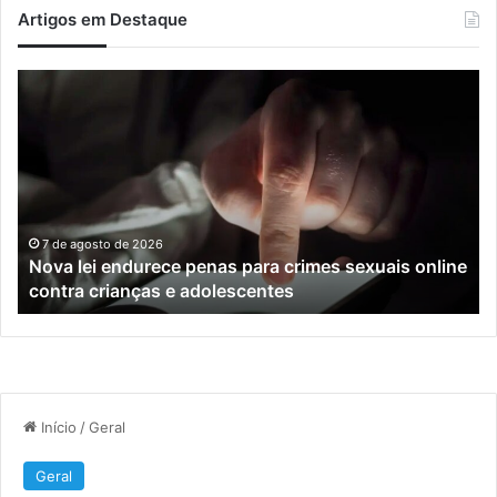
Artigos em Destaque
Nova
Tr
lei
de
endurece
ca
penas
en
para
En
crimes
e
sexuais
M
online
te
7 de agosto de 2026
Nova lei endurece penas para crimes sexuais online
contra
tr
contra crianças e adolescentes
crianças
ho
e
po
adolescentes
di