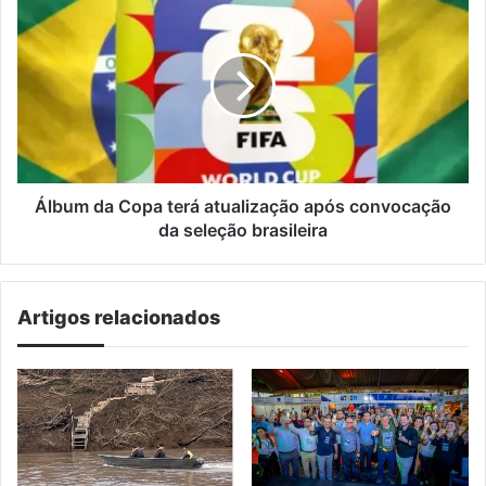
da
Copa
terá
atualização
após
convocação
da
seleção
brasileira
Álbum da Copa terá atualização após convocação
da seleção brasileira
Artigos relacionados