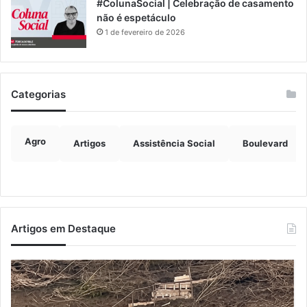
#ColunaSocial | Celebração de casamento
não é espetáculo
1 de fevereiro de 2026
Categorias
Agro
Artigos
Assistência Social
Boulevard
Artigos em Destaque
Turisvales
Im
2026
d
recebe
ve