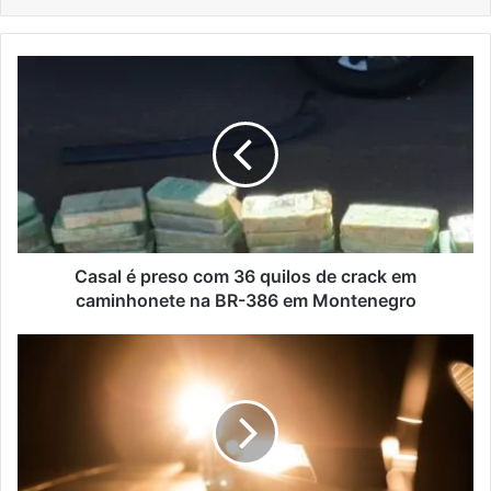
Casal
é
preso
com
36
quilos
de
crack
em
caminhonete
Casal é preso com 36 quilos de crack em
na
caminhonete na BR-386 em Montenegro
BR-
386
Motociclista
em
morre
Montenegro
após
cair
e
ser
atropelado