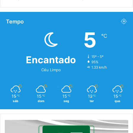
Tempo
5
℃
Encantado
15º - 5º
95%
1.33 km/h
Céu Limpo
15
15
15
12
15
℃
℃
℃
℃
℃
sáb
dom
seg
ter
qua