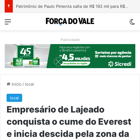
Nova lei endurece penas para crimes sexuais online contra crianças e adolescentes
Menu
Sw
Publicidade
Início
/
local
local
Empresário de Lajeado
conquista o cume do Everest
e inicia descida pela zona da