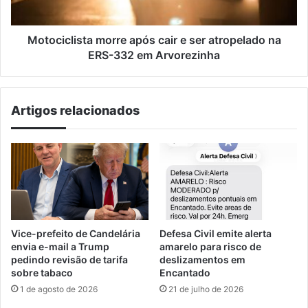
na
ERS-
332
Motociclista morre após cair e ser atropelado na
em
ERS-332 em Arvorezinha
Arvorezinha
Artigos relacionados
Vice-prefeito de Candelária
Defesa Civil emite alerta
envia e-mail a Trump
amarelo para risco de
pedindo revisão de tarifa
deslizamentos em
sobre tabaco
Encantado
1 de agosto de 2026
21 de julho de 2026