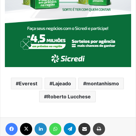
Everest
Lajeado
montanhismo
Roberto Lucchese
Facebook
X
Linkedin
WhatsApp
Telegram
Compartilhar via e-mail
Imprimir