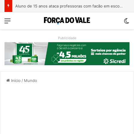
Homem é preso com revólver de numeração raspada em Teutônia
Menu
Sw
Publicidade
Início
/
Mundo