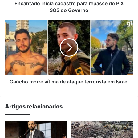
Encantado inicia cadastro para repasse do PIX
SOS do Governo
Gaúcho
morre
vítima
de
ataque
terrorista em Israel
Gaúcho morre vítima de ataque terrorista em Israel
Artigos relacionados