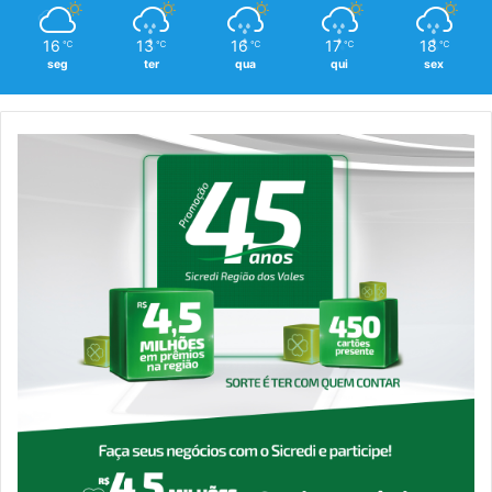
16
13
16
17
18
℃
℃
℃
℃
℃
seg
ter
qua
qui
sex