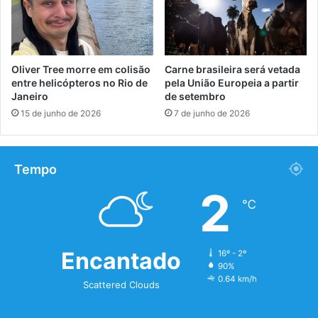
Oliver Tree morre em colisão
Carne brasileira será vetada
entre helicópteros no Rio de
pela União Europeia a partir
Janeiro
de setembro
15 de junho de 2026
7 de junho de 2026
Tempo
2
℃
Encantado
16º - 2º
90%
0.64 km/h
Scattered Clouds