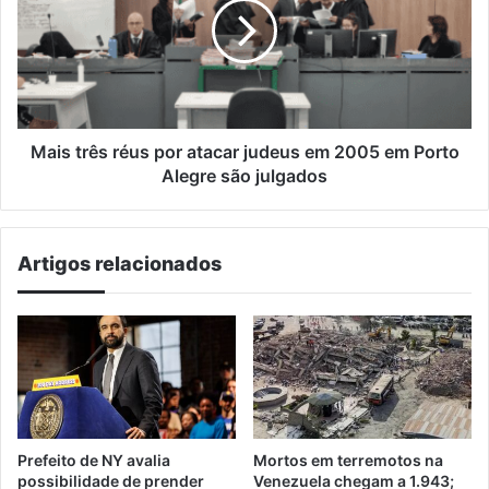
por
atacar
judeus
em
2005
em
Porto
Mais três réus por atacar judeus em 2005 em Porto
Alegre
Alegre são julgados
são
julgados
Artigos relacionados
Prefeito de NY avalia
Mortos em terremotos na
possibilidade de prender
Venezuela chegam a 1.943;