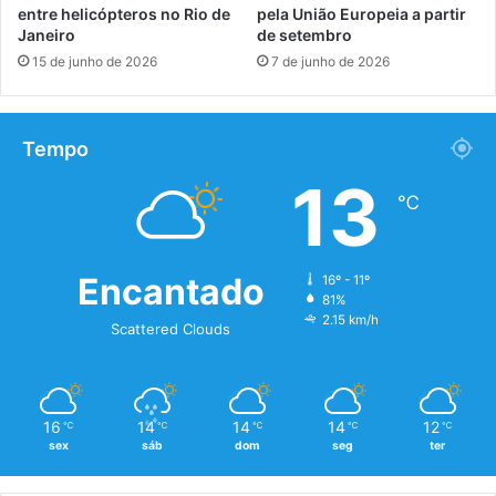
entre helicópteros no Rio de
pela União Europeia a partir
Janeiro
de setembro
15 de junho de 2026
7 de junho de 2026
Tempo
13
℃
Encantado
16º - 11º
81%
2.15 km/h
Scattered Clouds
16
14
14
14
12
℃
℃
℃
℃
℃
sex
sáb
dom
seg
ter