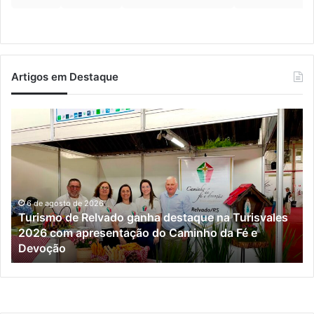
Artigos em Destaque
Turismo
Ve
de
vi
Relvado
at
ganha
Po
destaque
Al
na
Turisvales
6 de agosto de 2026
Turismo de Relvado ganha destaque na Turisvales
2026
2026 com apresentação do Caminho da Fé e
com
Devoção
apresentação
do
Caminho
da
Fé