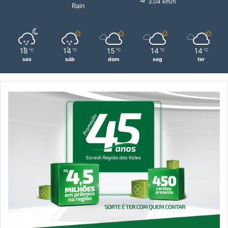
3.04 km/h
Rain
18
14
15
14
14
℃
℃
℃
℃
℃
sex
sáb
dom
seg
ter