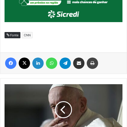
Fonte
CNN
Facebook
X
Linkedin
WhatsApp
Telegram
Compartilhar via e-mail
Imprimir
Papa
Francisco
nomeia
dois
bispos
no
Brasil