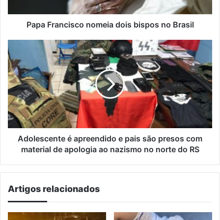
Papa Francisco nomeia dois bispos no Brasil
Adolescente
é
apreendido
e
pais
são
presos
com
material
de
Adolescente é apreendido e pais são presos com
apologia
material de apologia ao nazismo no norte do RS
ao
nazismo
no
Artigos relacionados
norte
do
RS