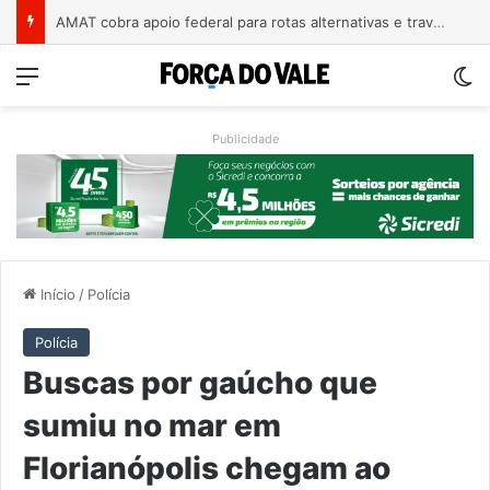
A arte de projetar o dom de cuidar
Menu
Sw
Publicidade
Início
/
Polícia
Polícia
Buscas por gaúcho que
sumiu no mar em
Florianópolis chegam ao