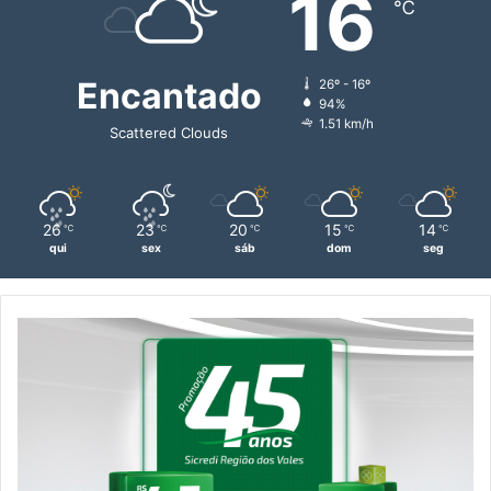
16
℃
Encantado
26º - 16º
94%
1.51 km/h
Scattered Clouds
26
23
20
15
14
℃
℃
℃
℃
℃
qui
sex
sáb
dom
seg