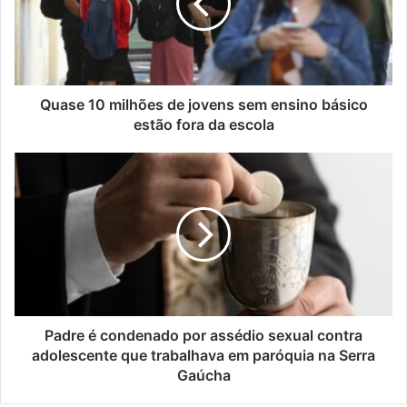
jovens
sem
ensino
básico
estão
fora
Quase 10 milhões de jovens sem ensino básico
da
estão fora da escola
escola
Padre
é
condenado
por
assédio
sexual
contra
adolescente
que
trabalhava
Padre é condenado por assédio sexual contra
em
adolescente que trabalhava em paróquia na Serra
paróquia
Gaúcha
na