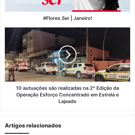
#Flores.Ser | Janeiro!
10
autuações
são
realizadas
na
2ª
Edição
da
Operação
Esforço
10 autuações são realizadas na 2ª Edição da
Concentrado
Operação Esforço Concentrado em Estrela e
em
Lajeado
Estrela
e
Lajeado
Artigos relacionados