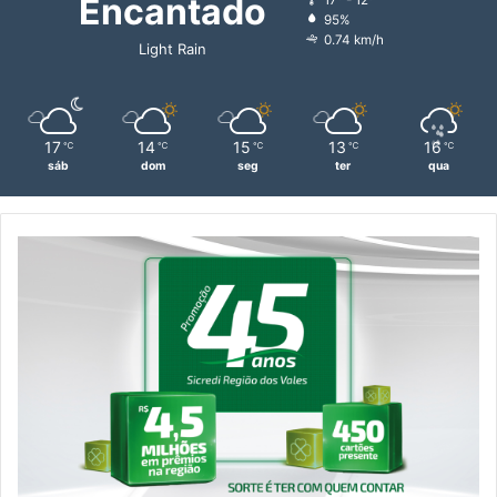
Encantado
95%
0.74 km/h
Light Rain
17
14
15
13
16
℃
℃
℃
℃
℃
sáb
dom
seg
ter
qua