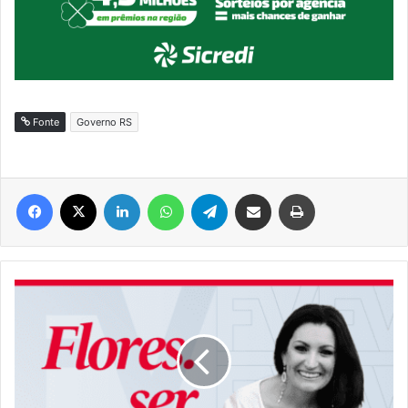
Fonte
Governo RS
Facebook
X
Linkedin
WhatsApp
Telegram
Compartilhar via e-mail
Imprimir
#Flores.Ser
|
Janeiro!