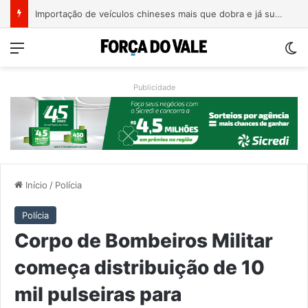
Importação de veículos chineses mais que dobra e já supera metade das compras externas do Brasil
Menu
Sw
Publicidade
Início
/
Polícia
Polícia
Corpo de Bombeiros Militar
começa distribuição de 10
mil pulseiras para