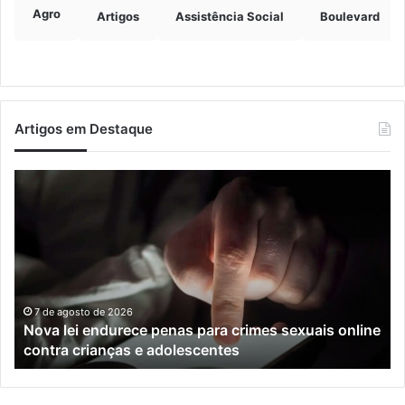
Agro
Artigos
Assistência Social
Boulevard
Artigos em Destaque
Nova
Co
lei
os
endurece
ho
penas
da
para
tr
crimes
de
sexuais
ba
online
en
7 de agosto de 2026
Nova lei endurece penas para crimes sexuais online
contra
En
contra crianças e adolescentes
crianças
e
e
M
adolescentes