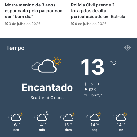
Morre menino de 3 anos
Polícia Civil prende 2
espancado pelo pai por não
foragidos de alta
dar “bom dia”
periculosidade em Estrela
9 de julho de 2026
9 de julho de 2026
Tempo
13
℃
Encantado
16º - 11º
92%
1.6 km/h
Scattered Clouds
16
14
15
14
14
℃
℃
℃
℃
℃
sex
sáb
dom
seg
ter