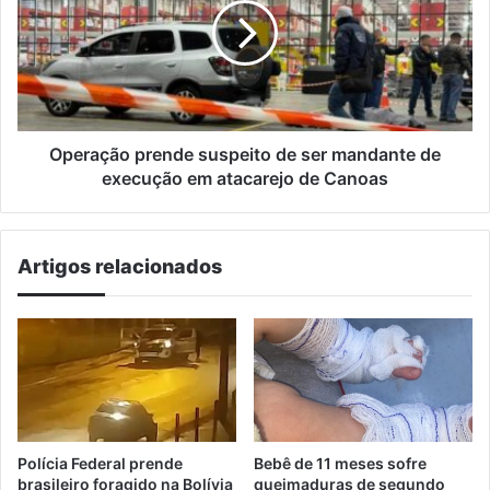
de
ser
mandante
de
execução
em
atacarejo
Operação prende suspeito de ser mandante de
de
execução em atacarejo de Canoas
Canoas
Artigos relacionados
Polícia Federal prende
Bebê de 11 meses sofre
brasileiro foragido na Bolívia
queimaduras de segundo