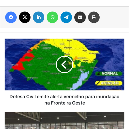
Facebook
X
Linkedin
WhatsApp
Telegram
Compartilhar via e-mail
Imprimir
Defesa
Civil
emite
alerta
vermelho
para
inundação
na
Fronteira
Oeste
Defesa Civil emite alerta vermelho para inundação
na Fronteira Oeste
Operação
prende
suspeito