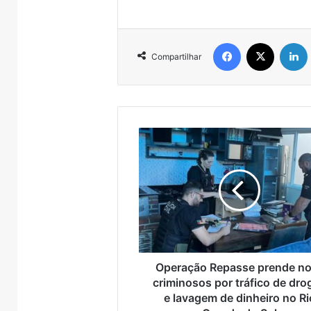
Facebook
X
Compartilhar
Operação
Repasse
prende
nove
criminosos
por
tráfico
de
drogas
e
Operação Repasse prende n
lavagem
criminosos por tráfico de dro
de
e lavagem de dinheiro no Ri
Turisvales
Importaçã
dinheiro