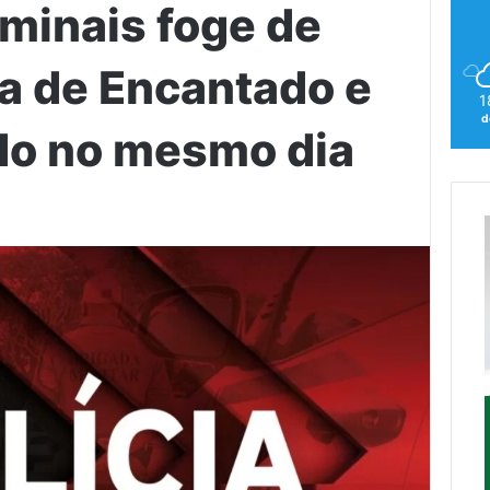
iminais foge de
ia de Encantado e
1
d
do no mesmo dia