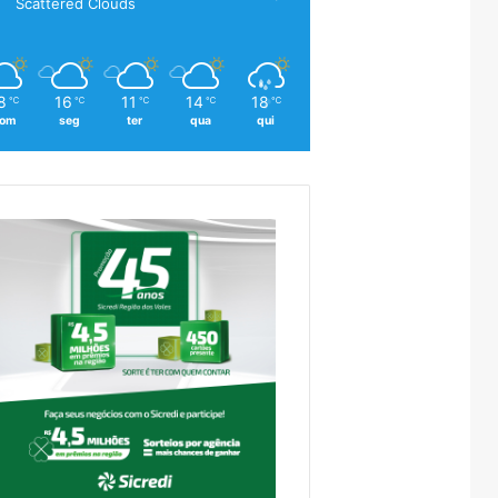
Scattered Clouds
8
16
11
14
18
℃
℃
℃
℃
℃
om
seg
ter
qua
qui