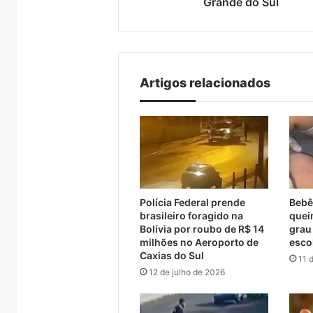
Grande do Sul
2026
de
no
recebe
veículos
Rio
1200
chineses
7 de ag
Grande
profissionais
mais
Import
do
do
que
chines
Sul
6
7 de agosto de 2026
trade
dobra
Artigos relacionados
rários da
Turisvales 2026 recebe
já sup
turístico
e
barco entre
1200 profissionais do
compr
já
 Muçum
trade turístico
Brasil
supera
metade
das
compras
externas
do
Polícia Federal prende
Bebê
Brasil
brasileiro foragido na
quei
Bolívia por roubo de R$ 14
grau
milhões no Aeroporto de
esco
Caxias do Sul
11 
12 de julho de 2026