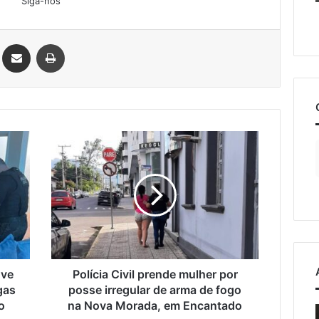
Siga-nos
Linkedin
Compartilhar via e-mail
Imprimir
Polícia
Civil
prende
mulher
por
posse
irregular
de
arma
de
ove
Polícia Civil prende mulher por
fogo
gas
posse irregular de arma de fogo
na
o
na Nova Morada, em Encantado
o
Estrada
Nova