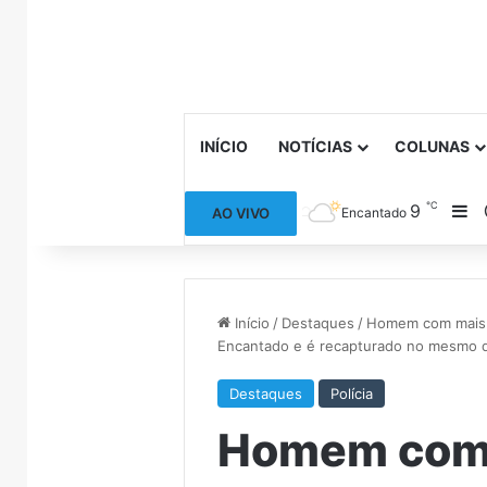
INÍCIO
NOTÍCIAS
COLUNAS
℃
9
Ba
AO VIVO
Encantado
Início
/
Destaques
/
Homem com mais d
Encantado e é recapturado no mesmo d
Destaques
Polícia
Homem com 