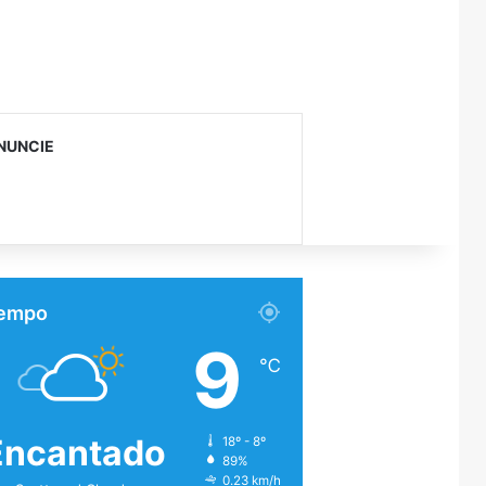
NUNCIE
empo
9
℃
Encantado
18º - 8º
89%
0.23 km/h