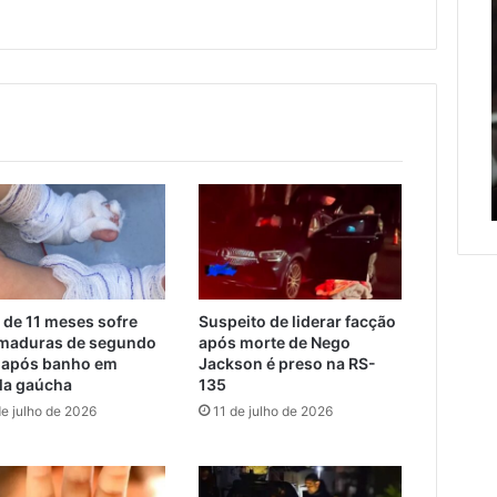
entre
l
Morada,
Roca
em
Sales
osto de 2026
Encantado
e
ação de veículos
Muçum
es mais que dobra e
7 de agosto de 2026
é
era metade das
Estrada entre Roca Sales e
liberada
o
as externas do
Muçum é liberada após
após
serviços de manutenção
serviços
c
de
manutenção
 de 11 meses sofre
Suspeito de liderar facção
maduras de segundo
após morte de Nego
 após banho em
Jackson é preso na RS-
la gaúcha
135
de julho de 2026
11 de julho de 2026