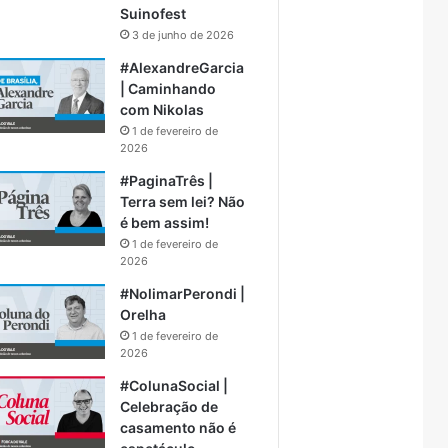
Suinofest
3 de junho de 2026
#AlexandreGarcia
| Caminhando
com Nikolas
1 de fevereiro de
2026
#PaginaTrês |
Terra sem lei? Não
é bem assim!
1 de fevereiro de
2026
#NolimarPerondi |
Orelha
1 de fevereiro de
2026
#ColunaSocial |
Celebração de
casamento não é