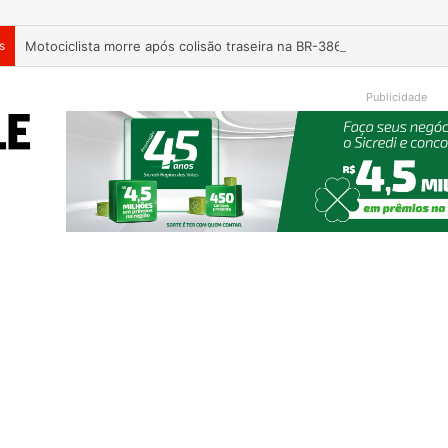
s
Motociclista morre após colisão traseira na BR-386, em Triunfo
Publicidade