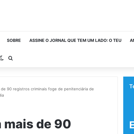
SOBRE
ASSINE O JORNAL QUE TEM UM LADO: O TEU
A
rra Lateral
Switch skin
Procurar por
T
e 90 registros criminais foge de penitenciária de
ia
mais de 90