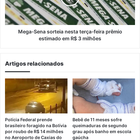
feira
prêmio
estimado
em
R$
Mega-Sena sorteia nesta terça-feira prêmio
3
estimado em R$ 3 milhões
milhões
Artigos relacionados
Polícia Federal prende
Bebê de 11 meses sofre
brasileiro foragido na Bolívia
queimaduras de segundo
por roubo de R$ 14 milhões
grau após banho em escola
no Aeroporto de Caxias do
gaúcha