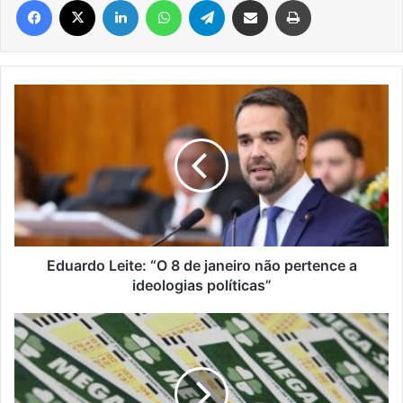
Eduardo
Leite:
“O
8
de
janeiro
não
pertence
a
ideologias
Eduardo Leite: “O 8 de janeiro não pertence a
políticas”
ideologias políticas”
Mega-
Sena
sorteia
nesta
terça-