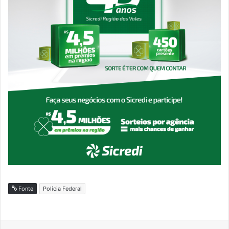
Fonte
Polícia Federal
Facebook
X
Linkedin
WhatsApp
Telegram
Compartilhar via e-mail
Imprimir