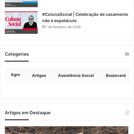
#ColunaSocial | Celebração de casamento
não é espetáculo
1 de fevereiro de 2026
Categorias
Agro
Artigos
Assistência Social
Boulevard
Artigos em Destaque
Turisvales
Im