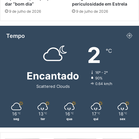
dar “bom dia”
periculosidade em Estrela
9 de julho de 2026
9 de julho de 2026
Tempo
2
℃
Encantado
16º - 2º
90%
0.64 km/h
Scattered Clouds
16
13
16
17
18
℃
℃
℃
℃
℃
seg
ter
qua
qui
sex