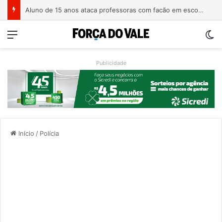
Homem é preso com revólver de numeração raspada em Teutônia
Menu
Sw
Publicidade
Início
/
Polícia