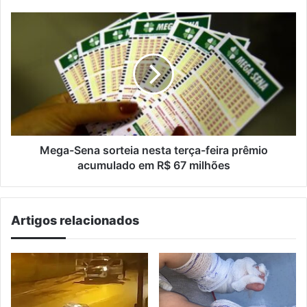
Porto
Alegre
Mega-
Sena
sorteia
nesta
terça-
feira
prêmio
acumulado
em
R$
Mega-Sena sorteia nesta terça-feira prêmio
67
acumulado em R$ 67 milhões
milhões
Artigos relacionados