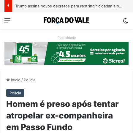
A Balsa Vicentina do Rio Guaporé
Menu
Sw
Publicidade
Início
/
Polícia
Polícia
Homem é preso após tentar
atropelar ex-companheira
em Passo Fundo