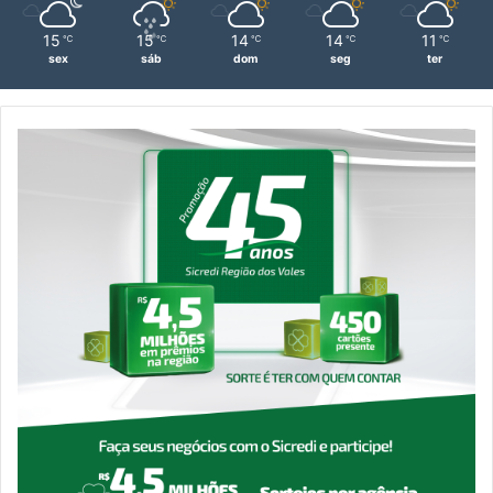
15
15
14
14
11
℃
℃
℃
℃
℃
sex
sáb
dom
seg
ter