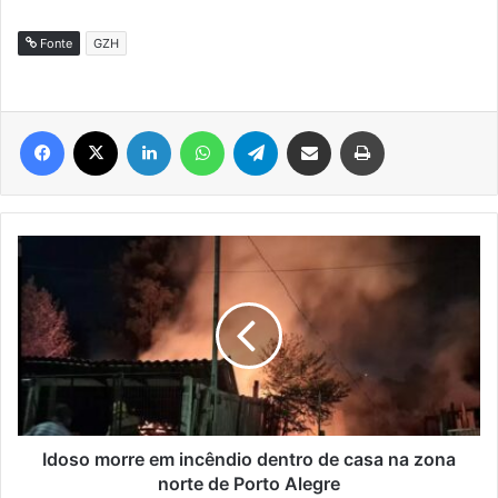
Fonte
GZH
Facebook
X
Linkedin
WhatsApp
Telegram
Compartilhar via e-mail
Imprimir
Idoso
morre
em
incêndio
dentro
de
casa
na
zona
norte
Idoso morre em incêndio dentro de casa na zona
de
norte de Porto Alegre