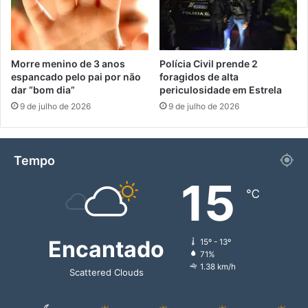
Morre menino de 3 anos
Polícia Civil prende 2
espancado pelo pai por não
foragidos de alta
dar “bom dia”
periculosidade em Estrela
9 de julho de 2026
9 de julho de 2026
Tempo
15
℃
Encantado
15º - 13º
71%
1.38 km/h
Scattered Clouds