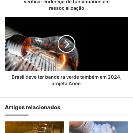
em
verificar endereço de funcionários em
ressocialização
ressocialização
Brasil
deve
ter
bandeira
verde
também
em
2024,
projeta
Aneel
Brasil deve ter bandeira verde também em 2024,
projeta Aneel
Artigos relacionados