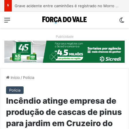
COMUI e Univates planejam ações voltadas à população idosa de Roca Sales
Menu
Sw
Publicidade
Início
/
Polícia
Polícia
Incêndio atinge empresa de
produção de cascas de pinus
para jardim em Cruzeiro do