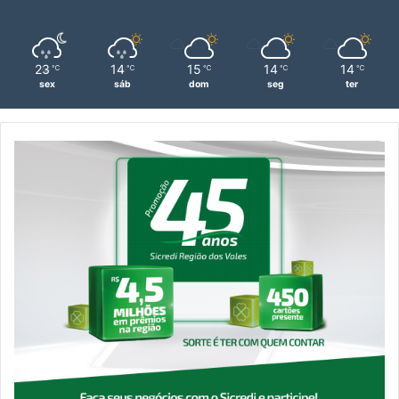
23
14
15
14
14
℃
℃
℃
℃
℃
sex
sáb
dom
seg
ter