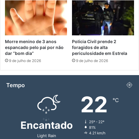
Morre menino de 3 anos
Polícia Civil prende 2
espancado pelo pai por não
foragidos de alta
dar “bom dia”
periculosidade em Estrela
9 de julho de 2026
9 de julho de 2026
Tempo
22
℃
Encantado
25º - 22º
81%
4.21 km/h
Light Rain