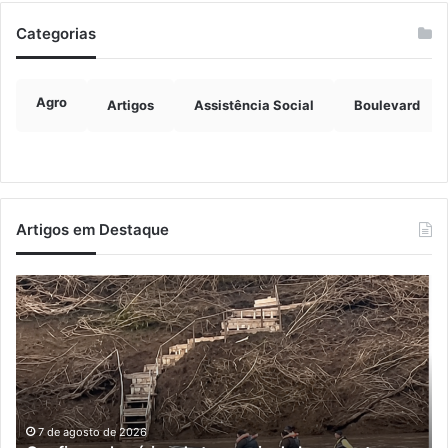
Categorias
Agro
Artigos
Assistência Social
Boulevard
Artigos em Destaque
Turisvales
I
2026
d
recebe
v
1200
c
profissionais
m
do
q
trade
d
turístico
e
7 de agosto de 2026