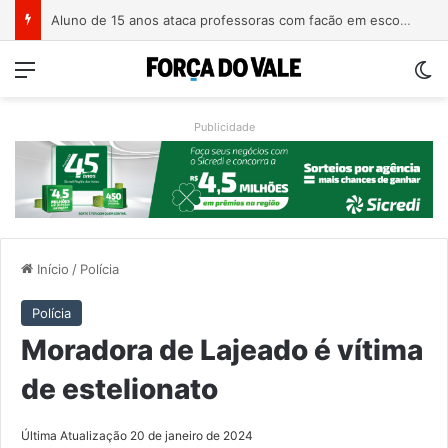
Homem é preso com revólver de numeração raspada em Teutônia
Menu
Sw
Publicidade
Início
/
Polícia
Polícia
Moradora de Lajeado é vítima
de estelionato
Última Atualização 20 de janeiro de 2024