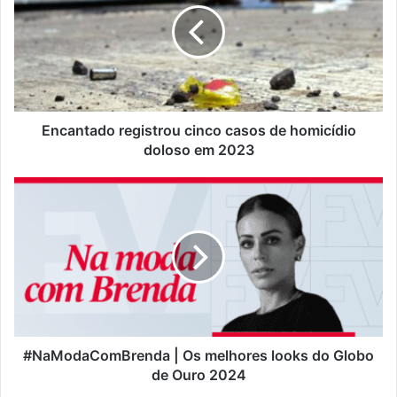
casos
de
homicídio
doloso
em
2023
Encantado registrou cinco casos de homicídio
doloso em 2023
#NaModaComBrenda
|
Os
melhores
looks
do
Globo
de
Ouro
2024
#NaModaComBrenda | Os melhores looks do Globo
de Ouro 2024