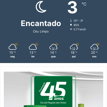
3
℃
Encantado
15º - 3º
85%
0.71 km/h
Céu Limpo
15
13
14
18
20
℃
℃
℃
℃
℃
seg
ter
qua
qui
sex