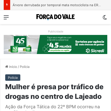
Bebê de um mês se engasga e é socorrido por bombeiros em Teutônia
Menu
Sw
Publicidade
Início
/
Polícia
Polícia
Mulher é presa por tráfico de
drogas no centro de Lajeado
Ação da Força Tática do 22º BPM ocorreu na