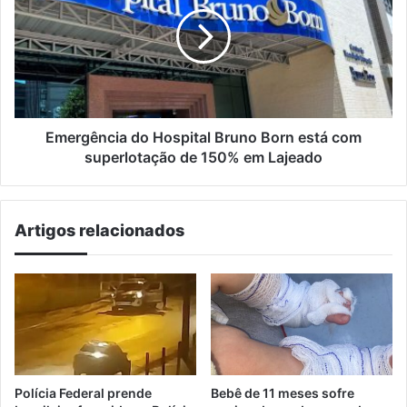
Hospital
em
Bruno
Encantado
Born
está
com
superlotação
de
150%
Emergência do Hospital Bruno Born está com
em
superlotação de 150% em Lajeado
Lajeado
Artigos relacionados
Polícia Federal prende
Bebê de 11 meses sofre