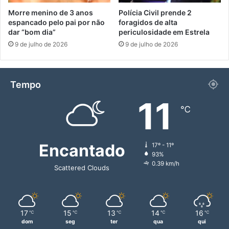
Morre menino de 3 anos
Polícia Civil prende 2
espancado pelo pai por não
foragidos de alta
dar “bom dia”
periculosidade em Estrela
9 de julho de 2026
9 de julho de 2026
Tempo
11
℃
Encantado
17º - 11º
93%
0.39 km/h
Scattered Clouds
17
15
13
14
16
℃
℃
℃
℃
℃
dom
seg
ter
qua
qui