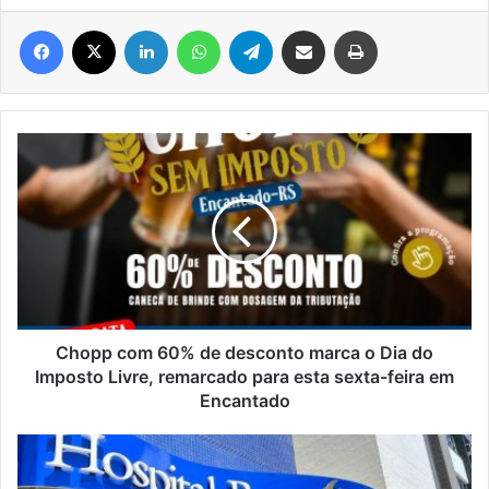
Facebook
X
Linkedin
WhatsApp
Telegram
Compartilhar via e-mail
Imprimir
Chopp
com
60%
de
desconto
marca
o
Dia
do
Imposto
Chopp com 60% de desconto marca o Dia do
Livre,
Imposto Livre, remarcado para esta sexta-feira em
remarcado
Encantado
para
esta
Emergência
sexta-
do
feira