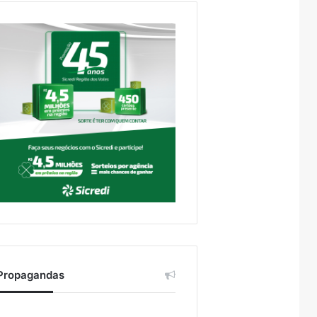
Propagandas