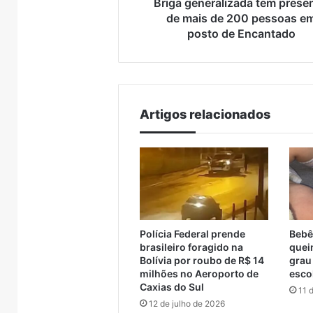
em
Briga generalizada tem prese
adole
crianças
posto
de mais de 200 pessoas e
e
de
posto de Encantado
adolescen
Encantado
Artigos relacionados
Polícia Federal prende
Bebê
brasileiro foragido na
quei
Bolívia por roubo de R$ 14
grau
milhões no Aeroporto de
esco
Caxias do Sul
11 
12 de julho de 2026