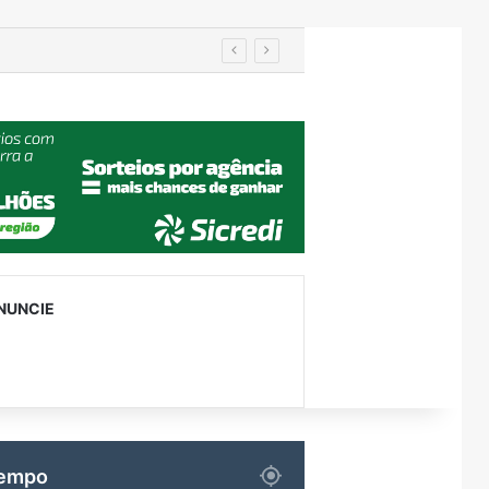
utenção
NUNCIE
empo