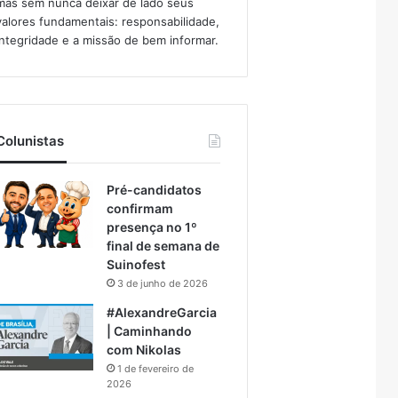
mas sem nunca deixar de lado seus
valores fundamentais: responsabilidade,
integridade e a missão de bem informar.​
Colunistas
Pré-candidatos
confirmam
presença no 1º
final de semana de
Suinofest
3 de junho de 2026
#AlexandreGarcia
| Caminhando
com Nikolas
1 de fevereiro de
2026