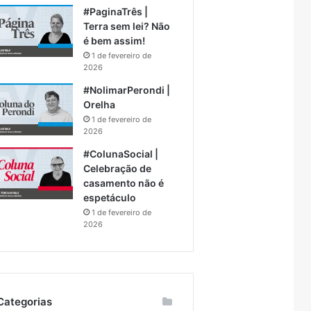
#PaginaTrês |
Terra sem lei? Não
é bem assim!
1 de fevereiro de
2026
#NolimarPerondi |
Orelha
1 de fevereiro de
2026
#ColunaSocial |
Celebração de
casamento não é
espetáculo
1 de fevereiro de
2026
Categorias