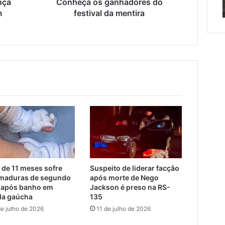
nça
Conheça os ganhadores do
scentes
Encantado e Muçum
e
m
festival da mentira
Muçum
tes
 de 11 meses sofre
Suspeito de liderar facção
maduras de segundo
após morte de Nego
 após banho em
Jackson é preso na RS-
la gaúcha
135
de julho de 2026
11 de julho de 2026