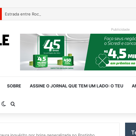
Estrada entre Roca Sales e Muçum é liberada após serviços de man
Publicidade
SOBRE
ASSINE O JORNAL QUE TEM UM LADO: O TEU
A
arra Lateral
Switch skin
Procurar por
T
nstaura inquérito por briga generalizada no Postinho