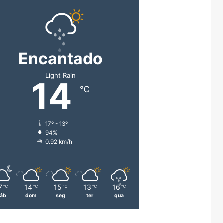
Encantado
Light Rain
14
℃
17º - 13º
94%
0.92 km/h
7
14
15
13
16
℃
℃
℃
℃
℃
áb
dom
seg
ter
qua