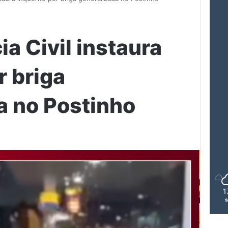
ia Civil instaura
r briga
a no Postinho
1
s