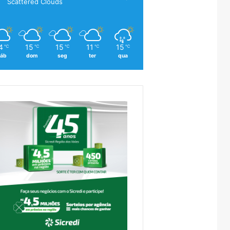
Scattered Clouds
4
15
15
11
15
℃
℃
℃
℃
℃
áb
dom
seg
ter
qua