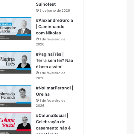
Suinofest
3 de junho de 2026
#AlexandreGarcia
| Caminhando
com Nikolas
1 de fevereiro de
2026
#PaginaTrês |
Terra sem lei? Não
é bem assim!
1 de fevereiro de
2026
#NolimarPerondi |
Orelha
1 de fevereiro de
2026
#ColunaSocial |
Celebração de
casamento não é