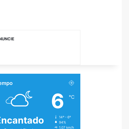
NUNCIE
empo
6
℃
Encantado
14º - 6º
94%
1.07 km/h