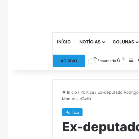
INÍCIO
NOTÍCIAS
COLUNAS
℃
6
Ba
AO VIVO
Encantado
Início
/
Política
/
Ex-deputado Rodrigo 
Manuela d’Ávila
Política
Ex-deputado