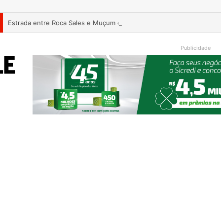
Estrada entre Roca Sales e Muçum é liberada após serviços de man
Publicidade