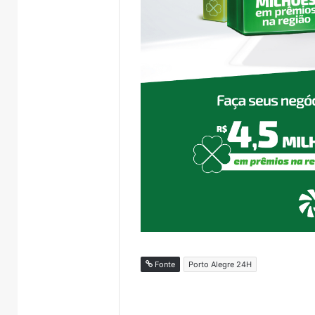
Fonte
Porto Alegre 24H
Turisvales
Importaçã