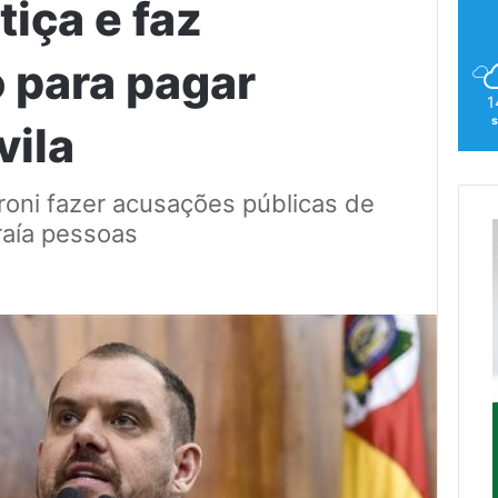
tiça e faz
 para pagar
1
s
vila
roni fazer acusações públicas de
raía pessoas