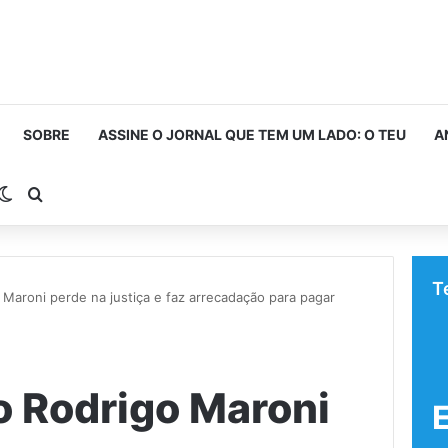
SOBRE
ASSINE O JORNAL QUE TEM UM LADO: O TEU
A
rra Lateral
Switch skin
Procurar por
T
Maroni perde na justiça e faz arrecadação para pagar
 Rodrigo Maroni