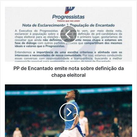
PP
de
Encantado
emite
nota
sobre
definição
da
chapa
eleitoral
PP de Encantado emite nota sobre definição da
chapa eleitoral
Brasil
vence
amistoso
contra
a
Inglaterra
com
gol