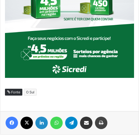
Fonte
O Sul
Facebook
X
Linkedin
WhatsApp
Telegram
Compartilhar via e-mail
Imprimir