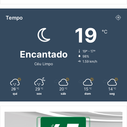
Tempo
19
℃
Encantado
19º - 17º
98%
1.59 km/h
Céu Limpo
26
23
20
15
14
℃
℃
℃
℃
℃
qui
sex
sáb
dom
seg