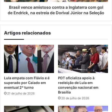
de
Endrick,
Brasil vence amistoso contra a Inglaterra com gol
na
de Endrick, na estreia de Dorival Júnior na Seleção
estreia
de
Dorival
Artigos relacionados
Júnior
na
Seleção
Lula empata com Flávio e é
PDT oficializa apoio à
superado por Caiado em
reeleição de Lula em
eventual 2º turno
convenção nacional em
Brasília
21 de julho de 2026
20 de julho de 2026