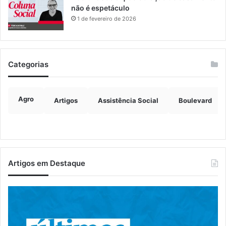
não é espetáculo
1 de fevereiro de 2026
Categorias
Agro
Artigos
Assistência Social
Boulevard
Artigos em Destaque
Canil
A
clandestino
co
é
ap
fechado
fe